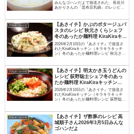
みんなゴハンだよで放送された、長谷川
あかりさんの「昆布豆乳鍋」のレシピを
紹介します！今回のあさイチ みんなゴハ
ンだよは、料理研究家の長谷川あかりさ
んが登場！具材を入れて煮るだけのノン
【あさイチ】かぶのポタージュパ
グルメ・レシピ
オイル鍋のレシ...
スタのレシピ 秋元さくらシェフ
冬のあったか麺料理 KiraKiraキッ
チン2026年2月10日
2026年2月10日の『あさイチ』で放送さ
れたKiraKiraキッチン（キラキラキッチ
ン）冬のあったか麺料理レシピ 秋元さく
らシェフの洋食 「かぶのポタージュパス
タ」の作り方を紹介します！今回の「あ
さイチ」では、KiraKiraキッチンで、...
【あさイチ】明太かき玉うどんの
グルメ・レシピ
レシピ 荻野聡士シェフ冬のあっ
たか麺料理 KiraKiraキッチン
2026年2月10日
2026年2月10日の『あさイチ』で放送さ
れたKiraKiraキッチン（キラキラキッチ
ン）冬のあったか麺料理レシピ 荻野聡士
シェフの和食 「明太かきたまうどん」の
作り方を紹介します！今回の「あさイ
チ」では、KiraKiraキッチンで、冬のあ...
【あさイチ】ザ酢豚のレシピ 高
グルメ・レシピ
城順子さん2026年3月5日みんな
ゴハンだよ