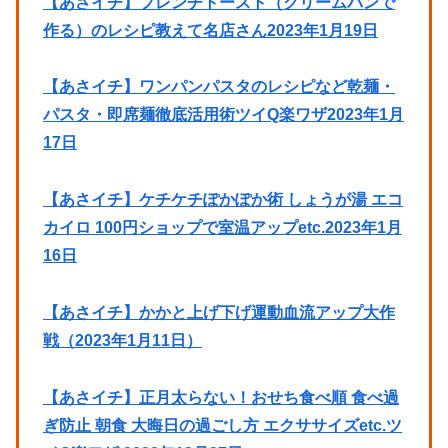
【あさイチ】フレンチトースト（クリームパンで
作る）のレシピ教えて名店さん2023年1月19日
【あさイチ】ワンパンパスタのレシピなど乾麺・
パスタ・即席麺徹底活用術ツイQ楽ワザ2023年1月
17日
【あさイチ】ケチケチぽかぽか術 しょうが湯 エコ
カイロ 100円ショップで室温アップetc.2023年1月
16日
【あさイチ】かかと上げ下げ運動血流アップ大作
戦（2023年1月11日）
【あさイチ】正月太らない！おせち食べ順 食べ過
ぎ防止 朝食 大晦日の過ごし方 エクササイズetc.ツ