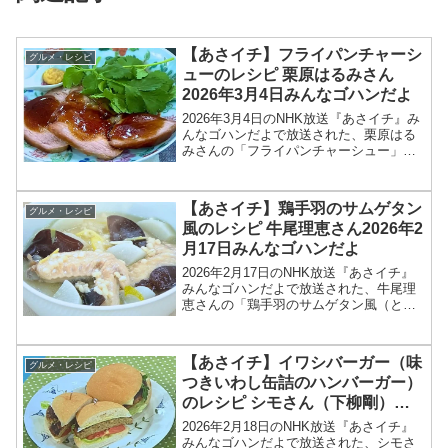
【あさイチ】フライパンチャーシ
グルメ・レシピ
ューのレシピ 栗原はるみさん
2026年3月4日みんなゴハンだよ
2026年3月4日のNHK放送『あさイチ』み
んなゴハンだよで放送された、栗原はる
みさんの「フライパンチャーシュー」の
レシピを紹介します！今回のあさイチ み
んなゴハンだよは、料理研究家の栗原は
るみさんが登場！栗原さんが東日本大震
【あさイチ】鶏手羽のサムゲタン
グルメ・レシピ
災の際、被災地...
風のレシピ 牛尾理恵さん2026年2
月17日みんなゴハンだよ
2026年2月17日のNHK放送『あさイチ』
みんなゴハンだよで放送された、牛尾理
恵さんの「鶏手羽のサムゲタン風（とり
てばの参鶏湯風）」のレシピを紹介しま
す！今回のあさイチ みんなゴハンだよ
は、料理研究家の牛尾理恵さんが登場！
【あさイチ】イワシバーガー（味
グルメ・レシピ
鶏手羽で作る参鶏...
つきいわし缶詰のハンバーガー）
のレシピ シモさん（下柳剛）
2026年2月18日
2026年2月18日のNHK放送『あさイチ』
みんなゴハンだよで放送された、シモさ