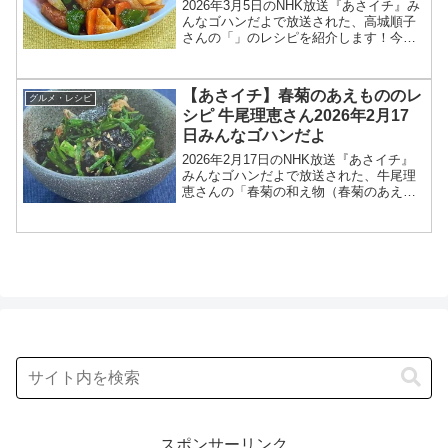
2026年3月5日のNHK放送『あさイチ』み
んなゴハンだよで放送された、高城順子
さんの「」のレシピを紹介します！今回
のあさイチ みんなゴハンだよは、料理研
究家の高城順子さんが登場！甘酢にトマ
トケチャップを加えた、ほのかな甘みと
【あさイチ】春菊のあえもののレ
グルメ・レシピ
酸味で、どこか...
シピ 牛尾理恵さん2026年2月17
日みんなゴハンだよ
2026年2月17日のNHK放送『あさイチ』
みんなゴハンだよで放送された、牛尾理
恵さんの「春菊の和え物（春菊のあえも
の）」のレシピを紹介します！今回のあ
さイチ みんなゴハンだよは、料理研究家
の牛尾理恵さんが登場！春菊のあえもの
のレシピを教え...
スポンサーリンク