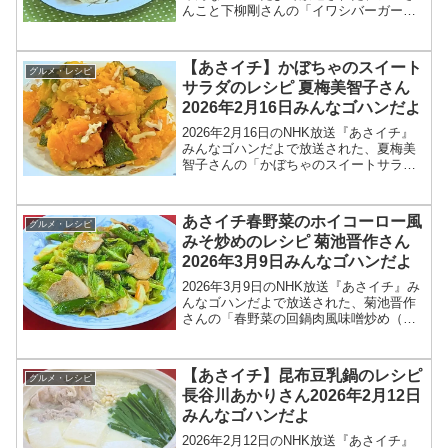
んこと下柳剛さんの「イワシバーガー
（味つきいわし缶詰のハンバーガー）」
のレシピを紹介します！今回のあさイチ
みんなゴハンだよは、元プロ野球選手
【あさイチ】かぼちゃのスイート
グルメ・レシピ
で、現在プロ野球開...
サラダのレシピ 夏梅美智子さん
2026年2月16日みんなゴハンだよ
2026年2月16日のNHK放送『あさイチ』
みんなゴハンだよで放送された、夏梅美
智子さんの「かぼちゃのスイートサラ
ダ」のレシピを紹介します！今回のあさ
イチ みんなゴハンだよは、料理研究家の
夏梅美智子さんが登場！レンチンしたカ
あさイチ春野菜のホイコーロー風
グルメ・レシピ
ボチャに、塩・く...
みそ炒めのレシピ 菊池晋作さん
2026年3月9日みんなゴハンだよ
2026年3月9日のNHK放送『あさイチ』み
んなゴハンだよで放送された、菊池晋作
さんの「春野菜の回鍋肉風味噌炒め（春
野菜のホイコーロー風みそ炒め）」のレ
シピを紹介します！今回のあさイチ みん
なゴハンだよは、料理研究家の菊池晋作
【あさイチ】昆布豆乳鍋のレシピ
グルメ・レシピ
さんが登場！豆...
長谷川あかりさん2026年2月12日
みんなゴハンだよ
2026年2月12日のNHK放送『あさイチ』