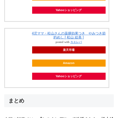
Yahooショッピング
4児ママ・松山さんの薬膳効果つき やみつき節
約めし [ 松山 絵美 ]
posted with
カエレバ
楽天市場
Amazon
Yahooショッピング
まとめ