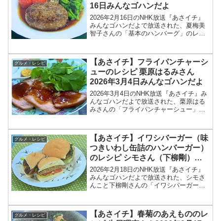
16日みんなゴハンだよ
2026年2月16日のNHK放送『あさイチ』
みんなゴハンだよで放送された、夏梅美
智子さんの「基本のハンバーグ」のレシ
ピを紹介します！今回のあさイチ みんな
ゴハンだよは、料理研究家の夏梅美智子
さんが登場！菜の花や、ミニトマトなど
【あさイチ】フライパンチャーシ
グルメ・レシピ
春の野菜ととも...
ューのレシピ 栗原はるみさん
2026年3月4日みんなゴハンだよ
2026年3月4日のNHK放送『あさイチ』み
んなゴハンだよで放送された、栗原はる
みさんの「フライパンチャーシュー」の
レシピを紹介します！今回のあさイチ み
んなゴハンだよは、料理研究家の栗原は
るみさんが登場！栗原さんが東日本大震
【あさイチ】イワシバーガー（味
グルメ・レシピ
災の際、被災地...
つきいわし缶詰のハンバーガー）
のレシピ シモさん（下柳剛）
2026年2月18日
2026年2月18日のNHK放送『あさイチ』
みんなゴハンだよで放送された、シモさ
んこと下柳剛さんの「イワシバーガー
（味つきいわし缶詰のハンバーガー）」
のレシピを紹介します！今回のあさイチ
みんなゴハンだよは、元プロ野球選手
【あさイチ】春菊のあえもののレ
グルメ・レシピ
で、現在プロ野球開...