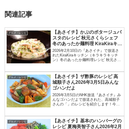
関連記事
【あさイチ】かぶのポタージュパ
グルメ・レシピ
スタのレシピ 秋元さくらシェフ
冬のあったか麺料理 KiraKiraキッ
チン2026年2月10日
2026年2月10日の『あさイチ』で放送さ
れたKiraKiraキッチン（キラキラキッチ
ン）冬のあったか麺料理レシピ 秋元さく
らシェフの洋食 「かぶのポタージュパス
タ」の作り方を紹介します！今回の「あ
さイチ」では、KiraKiraキッチンで、...
【あさイチ】ザ酢豚のレシピ 高
グルメ・レシピ
城順子さん2026年3月5日みんな
ゴハンだよ
2026年3月5日のNHK放送『あさイチ』み
んなゴハンだよで放送された、高城順子
さんの「」のレシピを紹介します！今回
のあさイチ みんなゴハンだよは、料理研
究家の高城順子さんが登場！甘酢にトマ
トケチャップを加えた、ほのかな甘みと
【あさイチ】基本のハンバーグの
グルメ・レシピ
酸味で、どこか...
レシピ 夏梅美智子さん2026年2月