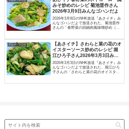
グルメ・レシピ
オイル鍋のレシ...
みそ炒めのレシピ 菊池晋作さん
2026年3月9日みんなゴハンだよ
2026年3月9日のNHK放送『あさイチ』み
んなゴハンだよで放送された、菊池晋作
さんの「春野菜の回鍋肉風味噌炒め（春
野菜のホイコーロー風みそ炒め）」のレ
シピを紹介します！今回のあさイチ みん
なゴハンだよは、料理研究家の菊池晋作
【あさイチ】さわらと菜の花のオ
グルメ・レシピ
さんが登場！豆...
イスターソース炒めのレシピ 堀
江ひろ子さん2026年3月3日みん
なゴハンだよ
2026年3月3日のNHK放送『あさイチ』み
んなゴハンだよで放送された、堀江ひろ
子さんの「さわらと菜の花のオイスター
ソース炒め」のレシピを紹介します！今
回のあさイチ みんなゴハンだよは、料理
研究家の堀江ひろ子さんが登場！さわら
はふっくら、菜...