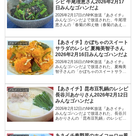
シピ 牛尾理恵さん2026年2月17
日みんなゴハンだよ
2026年2月17日のNHK放送『あさイチ』
みんなゴハンだよで放送された、牛尾理
恵さんの「春菊の和え物（春菊のあえも
の）」のレシピを紹介します！今回のあ
さイチ みんなゴハンだよは、料理研究家
の牛尾理恵さんが登場！春菊のあえもの
【あさイチ】かぼちゃのスイート
グルメ・レシピ
のレシピを教え...
サラダのレシピ 夏梅美智子さん
2026年2月16日みんなゴハンだよ
2026年2月16日のNHK放送『あさイチ』
みんなゴハンだよで放送された、夏梅美
智子さんの「かぼちゃのスイートサラ
ダ」のレシピを紹介します！今回のあさ
イチ みんなゴハンだよは、料理研究家の
夏梅美智子さんが登場！レンチンしたカ
【あさイチ】昆布豆乳鍋のレシピ
グルメ・レシピ
ボチャに、塩・く...
長谷川あかりさん2026年2月12日
みんなゴハンだよ
2026年2月12日のNHK放送『あさイチ』
みんなゴハンだよで放送された、長谷川
あかりさんの「昆布豆乳鍋」のレシピを
紹介します！今回のあさイチ みんなゴハ
ンだよは、料理研究家の長谷川あかりさ
んが登場！具材を入れて煮るだけのノン
あさイチ春野菜のホイコーロー風