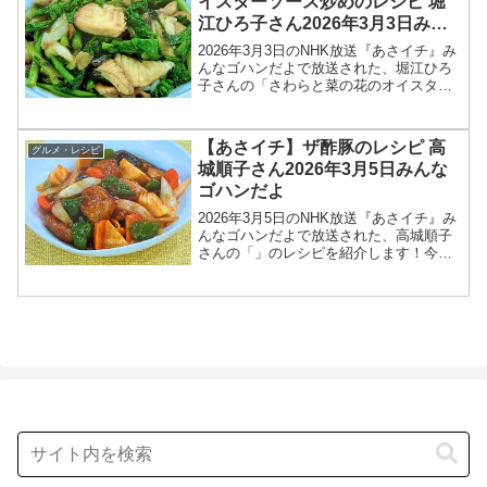
イスターソース炒めのレシピ 堀
江ひろ子さん2026年3月3日みん
なゴハンだよ
2026年3月3日のNHK放送『あさイチ』み
んなゴハンだよで放送された、堀江ひろ
子さんの「さわらと菜の花のオイスター
ソース炒め」のレシピを紹介します！今
回のあさイチ みんなゴハンだよは、料理
研究家の堀江ひろ子さんが登場！さわら
【あさイチ】ザ酢豚のレシピ 高
グルメ・レシピ
はふっくら、菜...
城順子さん2026年3月5日みんな
ゴハンだよ
2026年3月5日のNHK放送『あさイチ』み
んなゴハンだよで放送された、高城順子
さんの「」のレシピを紹介します！今回
のあさイチ みんなゴハンだよは、料理研
究家の高城順子さんが登場！甘酢にトマ
トケチャップを加えた、ほのかな甘みと
酸味で、どこか...