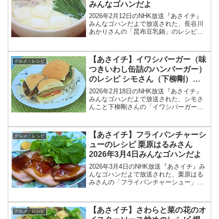
みんなゴハンだよ
2026年2月12日のNHK放送『あさイチ』
みんなゴハンだよで放送された、長谷川
あかりさんの「昆布豆乳鍋」のレシピを
紹介します！今回のあさイチ みんなゴハ
ンだよは、料理研究家の長谷川あかりさ
んが登場！具材を入れて煮るだけのノン
【あさイチ】イワシバーガー（味
グルメ・レシピ
オイル鍋のレシ...
つきいわし缶詰のハンバーガー）
のレシピ シモさん（下柳剛）
2026年2月18日
2026年2月18日のNHK放送『あさイチ』
みんなゴハンだよで放送された、シモさ
んこと下柳剛さんの「イワシバーガー
（味つきいわし缶詰のハンバーガー）」
のレシピを紹介します！今回のあさイチ
みんなゴハンだよは、元プロ野球選手
【あさイチ】フライパンチャーシ
グルメ・レシピ
で、現在プロ野球開...
ューのレシピ 栗原はるみさん
2026年3月4日みんなゴハンだよ
2026年3月4日のNHK放送『あさイチ』み
んなゴハンだよで放送された、栗原はる
みさんの「フライパンチャーシュー」の
レシピを紹介します！今回のあさイチ み
んなゴハンだよは、料理研究家の栗原は
るみさんが登場！栗原さんが東日本大震
【あさイチ】さわらと菜の花のオ
グルメ・レシピ
災の際、被災地...