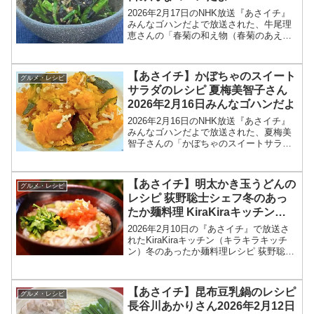
2026年2月17日のNHK放送『あさイチ』
みんなゴハンだよで放送された、牛尾理
恵さんの「春菊の和え物（春菊のあえも
の）」のレシピを紹介します！今回のあ
さイチ みんなゴハンだよは、料理研究家
の牛尾理恵さんが登場！春菊のあえもの
【あさイチ】かぼちゃのスイート
グルメ・レシピ
のレシピを教え...
サラダのレシピ 夏梅美智子さん
2026年2月16日みんなゴハンだよ
2026年2月16日のNHK放送『あさイチ』
みんなゴハンだよで放送された、夏梅美
智子さんの「かぼちゃのスイートサラ
ダ」のレシピを紹介します！今回のあさ
イチ みんなゴハンだよは、料理研究家の
夏梅美智子さんが登場！レンチンしたカ
【あさイチ】明太かき玉うどんの
グルメ・レシピ
ボチャに、塩・く...
レシピ 荻野聡士シェフ冬のあっ
たか麺料理 KiraKiraキッチン
2026年2月10日
2026年2月10日の『あさイチ』で放送さ
れたKiraKiraキッチン（キラキラキッチ
ン）冬のあったか麺料理レシピ 荻野聡士
シェフの和食 「明太かきたまうどん」の
作り方を紹介します！今回の「あさイ
チ」では、KiraKiraキッチンで、冬のあ...
【あさイチ】昆布豆乳鍋のレシピ
グルメ・レシピ
長谷川あかりさん2026年2月12日