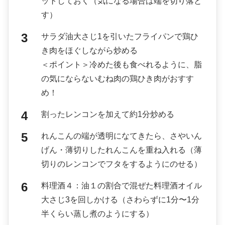
ットしておく（気になる場合は端を切り落と
す）
サラダ油大さじ1を引いたフライパンで鶏ひ
き肉をほぐしながら炒める
＜ポイント＞冷めた後も食べれるように、脂
の気にならないむね肉の鶏ひき肉がおすす
め！
割ったレンコンを加えて約1分炒める
れんこんの端が透明になてきたら、さやいん
げん・薄切りしたれんこんを重ね入れる（薄
切りのレンコンでフタをするようにのせる）
料理酒４：油１の割合で混ぜた料理酒オイル
大さじ3を回しかける（さわらずに1分〜1分
半くらい蒸し煮のようにする）