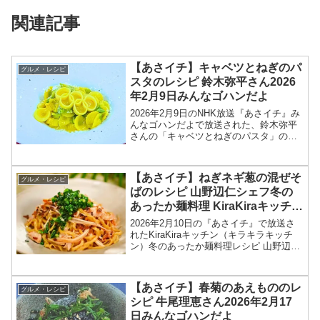
関連記事
【あさイチ】キャベツとねぎのパ
グルメ・レシピ
スタのレシピ 鈴木弥平さん2026
年2月9日みんなゴハンだよ
2026年2月9日のNHK放送『あさイチ』み
んなゴハンだよで放送された、鈴木弥平
さんの「キャベツとねぎのパスタ」のレ
シピを紹介します！今回のあさイチ みん
なゴハンだよは、「ピアットスズキ」オ
ーナーシェフの鈴木弥平さんが登場！ミ
【あさイチ】ねぎネギ葱の混ぜそ
グルメ・レシピ
ラノ・コルティ...
ばのレシピ 山野辺仁シェフ冬の
あったか麺料理 KiraKiraキッチン
2026年2月10日
2026年2月10日の『あさイチ』で放送さ
れたKiraKiraキッチン（キラキラキッチ
ン）冬のあったか麺料理レシピ 山野辺仁
シェフの中華 「ねぎ！ネギ！葱！の混ぜ
そば」の作り方を紹介します！今回の
「あさイチ」では、KiraKiraキッチンで...
【あさイチ】春菊のあえもののレ
グルメ・レシピ
シピ 牛尾理恵さん2026年2月17
日みんなゴハンだよ