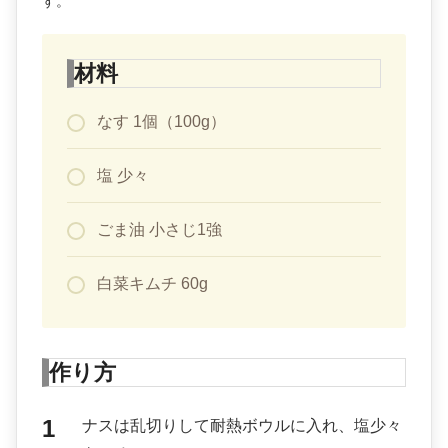
す。
材料
なす 1個（100g）
塩 少々
ごま油 小さじ1強
白菜キムチ 60g
作り方
ナスは乱切りして耐熱ボウルに入れ、塩少々