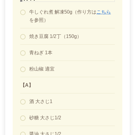
牛しぐれ煮 解凍50g（作り方は
こちら
を参照）
焼き豆腐 1/2丁（150g）
青ねぎ 1本
粉山椒 適宜
【A】
酒 大さじ1
砂糖 大さじ1/2
醤油 大さじ1/2