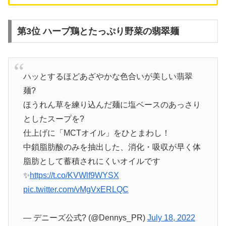
第3位 ハーブ鶏とたっぷり野菜の翡翠麺
ハッとするほどあざやかな色合いが美しい翡翠
麺?
ほうれん草を練り込んだ麺に塩ベースのあっさり
としたスープを?
仕上げに「MCTオイル」をひとまわし！
中鎖脂肪酸のみを抽出した、消化・吸収が早く体
脂肪として蓄積されにくいオイルです
✨
https://t.co/KVWlf9WYSX
pic.twitter.com/vMgVxERLQC
— デニーズ公式? (@Dennys_PR)
July 18, 2022