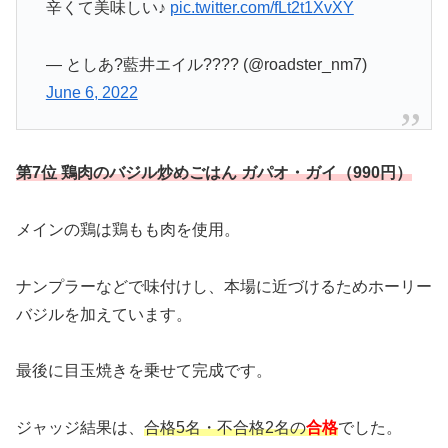
辛くて美味しい♪
pic.twitter.com/fLt2t1XvXY
— としあ?藍井エイル???? (@roadster_nm7)
June 6, 2022
第7位 鶏肉のバジル炒めごはん ガパオ・ガイ（990円）
メインの鶏は鶏もも肉を使用。
ナンプラーなどで味付けし、本場に近づけるためホーリー
バジルを加えています。
最後に目玉焼きを乗せて完成です。
ジャッジ結果は、
合格5名・不合格2名の
合格
でした。