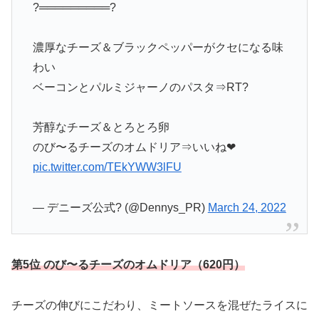
?═════════?
濃厚なチーズ＆ブラックペッパーがクセになる味
わい
ベーコンとパルミジャーノのパスタ⇒RT?
芳醇なチーズ＆とろとろ卵
のび〜るチーズのオムドリア⇒いいね❤
pic.twitter.com/TEkYWW3lFU
— デニーズ公式? (@Dennys_PR)
March 24, 2022
第5位 のび〜るチーズのオムドリア（620円）
チーズの伸びにこだわり、ミートソースを混ぜたライスに