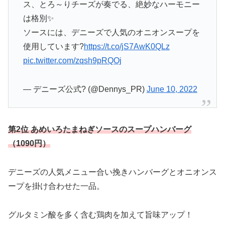
ス、とろ～りチーズが奏でる、絶妙なハーモニー
は格別✨
ソースには、デニーズで人気のオニオンスープを
使用しています?
https://t.co/jS7AwK0QLz
pic.twitter.com/zqsh9pRQOj
— デニーズ公式? (@Dennys_PR)
June 10, 2022
第2位 あめいろたまねぎソースのスープハンバーグ
（1090円）
デニーズの人気メニュー合い挽きハンバーグとオニオンス
ープを掛け合わせた一品。
グルタミン酸を多く含む鶏肉を加えて旨味アップ！