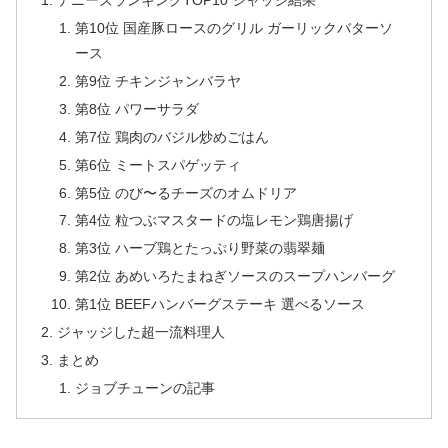
デニーズランキングTOP10 ジャッジ結果
第10位 国産豚ロースのグリル ガーリックバターソ
ース
第9位 チキンジャンバラヤ
第8位 パワーサラダ
第7位 鶏肉のバジル炒めごはん
第6位 ミートスパゲッティ
第5位 のび〜るチーズのオムドリア
第4位 粒つぶマスタードの塩レモン鶏唐揚げ
第3位 ハーブ鶏とたっぷり野菜の翡翠麺
第2位 あめいろたまねぎソースのスープハンバーグ
第1位 BEEFハンバーグステーキ 選べるソース
ジャッジした超一流料理人
まとめ
ジョブチューンの記事