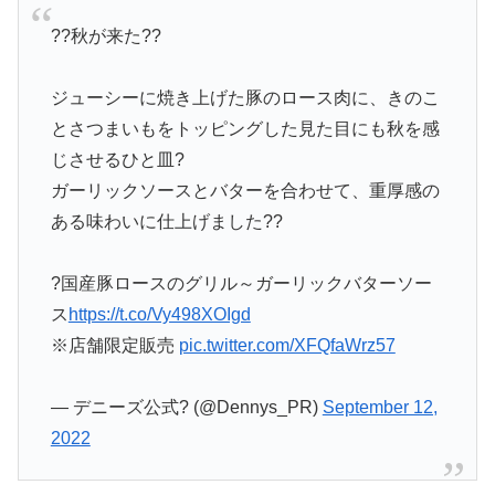
??秋が来た??
ジューシーに焼き上げた豚のロース肉に、きのこ
とさつまいもをトッピングした見た目にも秋を感
じさせるひと皿?
ガーリックソースとバターを合わせて、重厚感の
ある味わいに仕上げました?‍?
?国産豚ロースのグリル～ガーリックバターソー
ス
https://t.co/Vy498XOIgd
※店舗限定販売
pic.twitter.com/XFQfaWrz57
— デニーズ公式? (@Dennys_PR)
September 12,
2022