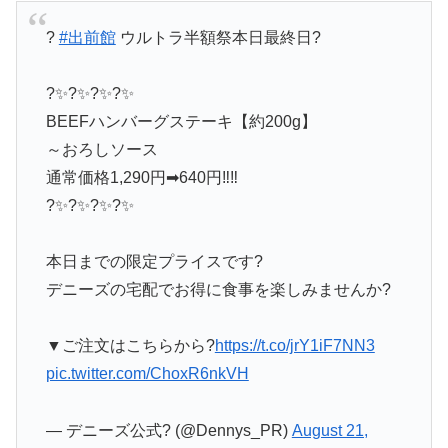
?
#出前館
ウルトラ半額祭本日最終日?
?✨?✨?✨?✨
BEEFハンバーグステーキ【約200g】
～おろしソース
通常価格1,290円➡640円‼‼
?✨?✨?✨?✨
本日までの限定プライスです?
デニーズの宅配でお得に食事を楽しみませんか?
▼ご注文はこちらから?
https://t.co/jrY1iF7NN3
pic.twitter.com/ChoxR6nkVH
— デニーズ公式? (@Dennys_PR)
August 21,