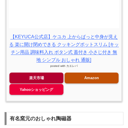
【KEYUCA公式店】ケユカ 上からぱっと中身が見え
る 楽に開け閉めできる クッキングポットスリム [キッ
チン用品 調味料入れ ボタン式 蓋付き 小さじ付き 無
地 シンプル おしゃれ 通販]
posted with
カエレバ
楽天市場
Amazon
Yahooショッピング
有名窯元のおしゃれ陶磁器