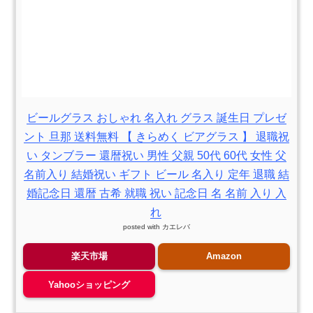
ビールグラス おしゃれ 名入れ グラス 誕生日 プレゼ
ント 旦那 送料無料 【 きらめく ビアグラス 】 退職祝
い タンブラー 還暦祝い 男性 父親 50代 60代 女性 父
名前入り 結婚祝い ギフト ビール 名入り 定年 退職 結
婚記念日 還暦 古希 就職 祝い 記念日 名 名前 入り 入
れ
posted with
カエレバ
楽天市場
Amazon
Yahooショッピング