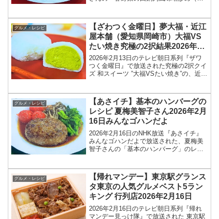
野菜のホイコーロー風みそ炒め）」のレ
シピを紹介します！今回のあさイチ みん
なゴハンだよは、料理研究家の菊池晋作
【ざわつく金曜日】夢大福・近江
グルメ・レシピ
さんが登場！豆...
屋本舗（愛知県岡崎市）大福VS
たい焼き究極の2択結果2026年2
月13日
2026年2月13日のテレビ朝日系列『ザワ
つく金曜日』で放送された究極の2択クイ
ズ 和スイーツ ”大福VSたい焼き”の、近江
屋本舗（愛知県岡崎市）夢大福のお取り
寄せ情報を紹介します！今回のざわつく
金曜日では、和スイーツの定番、大福と
【あさイチ】基本のハンバーグの
グルメ・レシピ
たい焼き...
レシピ 夏梅美智子さん2026年2月
16日みんなゴハンだよ
2026年2月16日のNHK放送『あさイチ』
みんなゴハンだよで放送された、夏梅美
智子さんの「基本のハンバーグ」のレシ
ピを紹介します！今回のあさイチ みんな
ゴハンだよは、料理研究家の夏梅美智子
さんが登場！菜の花や、ミニトマトなど
【帰れマンデー】東京駅グランス
グルメ・レシピ
春の野菜ととも...
タ東京の人気グルメベスト5ラン
キング 行列店2026年2月16日
2026年2月16日のテレビ朝日系列『帰れ
マンデー見っけ隊』で放送された 東京駅