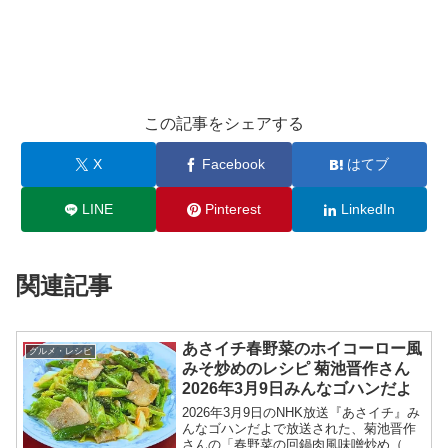
この記事をシェアする
X
Facebook
はてブ
LINE
Pinterest
LinkedIn
関連記事
あさイチ春野菜のホイコーロー風
グルメ・レシピ
みそ炒めのレシピ 菊池晋作さん
2026年3月9日みんなゴハンだよ
2026年3月9日のNHK放送『あさイチ』み
んなゴハンだよで放送された、菊池晋作
さんの「春野菜の回鍋肉風味噌炒め（春