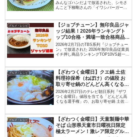
みんなゴハンだよで放送された、シモさ
んこと下柳剛さんの「イワシバーガー
（味つきいわし缶詰のハンバーガー）」
のレシピを紹介します！今回のあさイチ
みんなゴハンだよは、元プロ野球選手
【ジョブチューン】無印良品ジャ
グルメ・レシピ
で、現在プロ野球開...
ッジ結果！2026年ランキングト
ップ10合格・満場一致合格商品 2
月7日
2026年2月7日のTBS系列『ジョブチュー
ン』で放送された 2026年無印良品従業員
イチ押し商品ランキングTOP10VS超一流
中華料理人のジャッジ対決（合格・不合
格・満場一致合格）結果を紹介します！
今回のジョブチューン・ジャッジ企画で
【ざわつく金曜日】クエ鍋 土佐
グルメ・レシピ
は、...
料理祢保希（ねぼけ）の値段 お
取り寄せ鍋のどんどん高くなる選
手権2026年2月27日
2026年2月27日のテレビ朝日系列『ザワ
つく金曜日』値段を当てる「どんどん高
くなる選手権」の、お取り寄せ鍋 土佐料
理祢保希（ねぼけ）の天然クエ鍋の値
段、お取り寄せ情報をまとめます！ざわ
つく金曜日では「どんどん高くなる選手
【ざわつく金曜日】天童製麺中華
グルメ・レシピ
権」と題して、冬に...
そば 山形県天童市日曜祝日限定
極太ラーメン！激レア限定グルメ