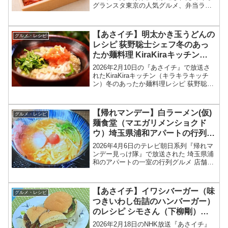
グランスタ東京の人気グルメ、弁当ラン
キングベスト5、店舗情報を紹介します！
今回の「帰れマンデー見っけ隊‼︎」では、
東京駅グランスタ東京の人気弁当ランキ
【あさイチ】明太かき玉うどんの
グルメ・レシピ
ングが特集...
レシピ 荻野聡士シェフ冬のあっ
たか麺料理 KiraKiraキッチン
2026年2月10日
2026年2月10日の『あさイチ』で放送さ
れたKiraKiraキッチン（キラキラキッチ
ン）冬のあったか麺料理レシピ 荻野聡士
シェフの和食 「明太かきたまうどん」の
作り方を紹介します！今回の「あさイ
チ」では、KiraKiraキッチンで、冬のあ...
【帰れマンデー】白ラーメン(仮)
グルメ・レシピ
麺食堂（マエガリメンショクド
ウ）埼玉県浦和アパートの行列グ
ルメ2026年4月6日
2026年4月6日のテレビ朝日系列『帰れマ
ンデー見っけ隊』で放送された 埼玉県浦
和のアパートの一室の行列グルメ 店舗情
報を紹介します！今回の「帰れマンデー
見っけ隊‼︎」では、日本のそこにどうして
行列が？行列店が特集されました。この
【あさイチ】イワシバーガー（味
グルメ・レシピ
記事では、...
つきいわし缶詰のハンバーガー）
のレシピ シモさん（下柳剛）
2026年2月18日
2026年2月18日のNHK放送『あさイチ』