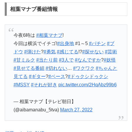
相葉マナブ番組情報
今夜6時は
#相葉マナブ
!
今回は横浜でイチゴ!
#出身地
#1～5
#パチン
#ブ
ドウ
#弾けた
?
#勇気
#感じてる
!?
#探せない
#芸術
#甘ミルク
#当たり前
#3人で
#なんですか
?
#妖怪
#見せてる番組
#切れない
…
#ワクワク
#ちゃんと
見てる
#ギター
?
#ベース
?
#ドゥクシドゥクシ
#MSSY
#それが好き
pic.twitter.com/2HqAbz99b6
— 相葉マナブ【テレビ朝日】
(@aibamanabu_5tva)
March 27, 2022