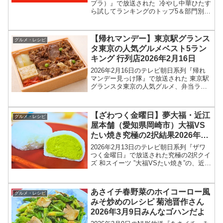
プラ）』で放送された 冷やし中華ひたす
ら試してランキングのトップ5＆部門別1
位の結果を紹介します！この記事では、
番組放送直後に紹介された最新情報をも
とに、コンビニ、スーパーなどで買える
【帰れマンデー】東京駅グランス
グルメ・レシピ
13種類の...
タ東京の人気グルメベスト5ラン
キング 行列店2026年2月16日
2026年2月16日のテレビ朝日系列『帰れ
マンデー見っけ隊』で放送された 東京駅
グランスタ東京の人気グルメ、弁当ラン
キングベスト5、店舗情報を紹介します！
今回の「帰れマンデー見っけ隊‼︎」では、
東京駅グランスタ東京の人気弁当ランキ
【ざわつく金曜日】夢大福・近江
グルメ・レシピ
ングが特集...
屋本舗（愛知県岡崎市）大福VS
たい焼き究極の2択結果2026年2
月13日
2026年2月13日のテレビ朝日系列『ザワ
つく金曜日』で放送された究極の2択クイ
ズ 和スイーツ ”大福VSたい焼き”の、近江
屋本舗（愛知県岡崎市）夢大福のお取り
寄せ情報を紹介します！今回のざわつく
金曜日では、和スイーツの定番、大福と
あさイチ春野菜のホイコーロー風
グルメ・レシピ
たい焼き...
みそ炒めのレシピ 菊池晋作さん
2026年3月9日みんなゴハンだよ