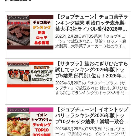
【ジョブチューン】チョコ菓子ラ
グルメ・レシピ
ンキング結果 明治ロッテ森永製
菓大手3社ライバル番付2026年2
月28日
2026年2月28日のTBS系列『ジョブチュ
ーン』で放送された、明治・ロッテ・森
永製菓、大手菓子メーカー３社のライバ
ル番付！チョコ菓子ランキングトップ15
結果を紹介します！今回のジョブチュー
ンでは、明治・ロッテ・森永製菓の大手
【サタプラ】鮭おにぎりひたすら
グルメ・レシピ
菓子メーカー３...
試してランキング2026年版トッ
プ5結果 部門別1位も！2026年6
月20日
2025年6月20日の『サタデープラス（サ
タプラ）』で放送された 鮭おにぎりひた
すら試してランキングのトップ5＆部門別
1位の結果を紹介します！この記事では、
番組放送直後に紹介された最新情報をも
とに、コンビニ、スーパーなどで買える
【ジョブチューン】イオントップ
グルメ・レシピ
11種類の...
バリュランキング2026年版トッ
プ10ジャッジ結果！満場一致合格
は？3月28日
2026年3月28日のTBS系列『ジョブチュ
ーン』で放送された、イオントップバリ