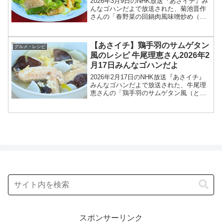
2026年3月9日のNHK放送『あさイチ』み
んなゴハンだよで放送された、菊池晋作
さんの「春野菜の回鍋肉風味噌炒め（春
野菜のホイコーロー風みそ炒め）」のレ
シピを紹介します！今回のあさイチ みん
なゴハンだよは、料理研究家の菊池晋作
【あさイチ】鶏手羽のサムゲタン
グルメ・レシピ
さんが登場！豆...
風のレシピ 牛尾理恵さん2026年2
月17日みんなゴハンだよ
2026年2月17日のNHK放送『あさイチ』
みんなゴハンだよで放送された、牛尾理
恵さんの「鶏手羽のサムゲタン風（とり
てばの参鶏湯風）」のレシピを紹介しま
す！今回のあさイチ みんなゴハンだよ
は、料理研究家の牛尾理恵さんが登場！
鶏手羽で作る参鶏...
スポンサーリンク