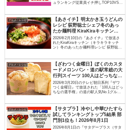
ュランキング従業員イチ押しTOP10VS超
一流料理人のジャッジ対決（合格・不合
格・満場一致パーフェクト合格）結果を
紹介します！今回のジョブチューン・ジ
【あさイチ】明太かき玉うどんの
グルメ・レシピ
ャッジ企画...
レシピ 荻野聡士シェフ冬のあっ
たか麺料理 KiraKiraキッチン
2026年2月10日
2026年2月10日の『あさイチ』で放送さ
れたKiraKiraキッチン（キラキラキッチ
ン）冬のあったか麺料理レシピ 荻野聡士
シェフの和食 「明太かきたまうどん」の
作り方を紹介します！今回の「あさイ
チ」では、KiraKiraキッチンで、冬のあ...
【ざわつく金曜日】ぼくのカスタ
グルメ・レシピ
ードメロンパン・道の駅常総の大
行列スイーツ 100人はどっちなの
2026年3月20日
2026年3月20日のテレビ朝日系列『ザワ
つく金曜日』で放送された「100人はどっ
ちなの選手権」の道の駅人気No.1グルメ
メロンパンのお店、ぼくとメロンとベー
カリー・ぼくのカスタードメロンパンメ
ニュー情報、結果を紹介します！今回の
【サタプラ】冷やし中華ひたすら
グルメ・レシピ
ざわつく...
試してランキングトップ5結果 部
門別1位も！2026年8月1日
2026年8月1日の『サタデープラス（サタ