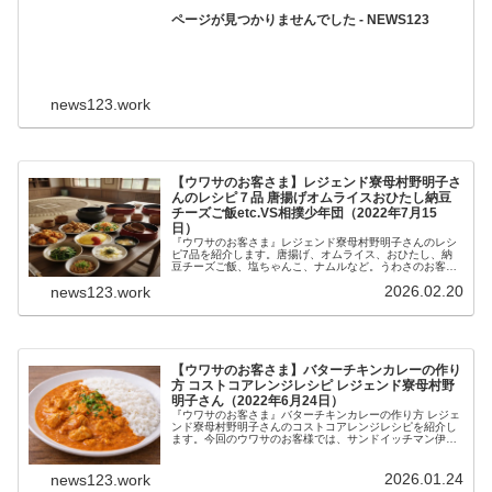
ページが見つかりませんでした - NEWS123
news123.work
【ウワサのお客さま】レジェンド寮母村野明子さ
んのレシピ７品 唐揚げオムライスおひたし納豆
チーズご飯etc.VS相撲少年団（2022年7月15
日）
『ウワサのお客さま』レジェンド寮母村野明子さんのレシ
ピ7品を紹介します。唐揚げ、オムライス、おひたし、納
豆チーズご飯、塩ちゃんこ、ナムルなど。うわさのお客様
で肉のハナマサ食材で相撲少年団のために料理を披露！
2026.02.20
news123.work
2022年7月15日
【ウワサのお客さま】バターチキンカレーの作り
方 コストコアレンジレシピ レジェンド寮母村野
明子さん（2022年6月24日）
『ウワサのお客さま』バターチキンカレーの作り方 レジェ
ンド寮母村野明子さんのコストコアレンジレシピを紹介し
ます。今回のウワサのお客様では、サンドイッチマン伊達
さんがコストコ初訪問！コストコの達人が集結し、おすす
め商品を伝授。2022年6月24日
2026.01.24
news123.work