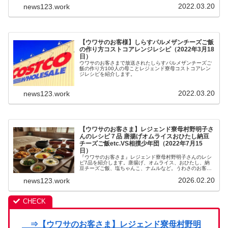
2022.03.20
news123.work
【ウワサのお客様】しらすパルメザンチーズご飯
の作り方コストコアレンジレシピ（2022年3月18
日）
ウワサのお客さまで放送されたしらすパルメザンチーズご
飯の作り方100人の母ことレジェンド寮母コストコアレン
ジレシピを紹介します。
2022.03.20
news123.work
【ウワサのお客さま】レジェンド寮母村野明子さ
んのレシピ７品 唐揚げオムライスおひたし納豆
チーズご飯etc.VS相撲少年団（2022年7月15
日）
『ウワサのお客さま』レジェンド寮母村野明子さんのレシ
ピ7品を紹介します。唐揚げ、オムライス、おひたし、納
豆チーズご飯、塩ちゃんこ、ナムルなど。うわさのお客様
で肉のハナマサ食材で相撲少年団のために料理を披露！
2026.02.20
news123.work
2022年7月15日
⇒【ウワサのお客さま】レジェンド寮母村野明