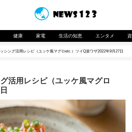
容
健康
家電
生活の知恵
エンタメ
シング活用レシピ（ユッケ風マグロetc.）ツイQ楽ワザ2022年9月27日
ング活用レシピ（ユッケ風マグロ
7日