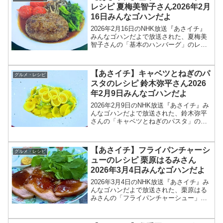
レシピ 夏梅美智子さん2026年2月
16日みんなゴハンだよ
2026年2月16日のNHK放送『あさイチ』
みんなゴハンだよで放送された、夏梅美
智子さんの「基本のハンバーグ」のレシ
ピを紹介します！今回のあさイチ みんな
ゴハンだよは、料理研究家の夏梅美智子
さんが登場！菜の花や、ミニトマトなど
【あさイチ】キャベツとねぎのパ
グルメ・レシピ
春の野菜ととも...
スタのレシピ 鈴木弥平さん2026
年2月9日みんなゴハンだよ
2026年2月9日のNHK放送『あさイチ』み
んなゴハンだよで放送された、鈴木弥平
さんの「キャベツとねぎのパスタ」のレ
シピを紹介します！今回のあさイチ みん
なゴハンだよは、「ピアットスズキ」オ
ーナーシェフの鈴木弥平さんが登場！ミ
【あさイチ】フライパンチャーシ
グルメ・レシピ
ラノ・コルティ...
ューのレシピ 栗原はるみさん
2026年3月4日みんなゴハンだよ
2026年3月4日のNHK放送『あさイチ』み
んなゴハンだよで放送された、栗原はる
みさんの「フライパンチャーシュー」の
レシピを紹介します！今回のあさイチ み
んなゴハンだよは、料理研究家の栗原は
るみさんが登場！栗原さんが東日本大震