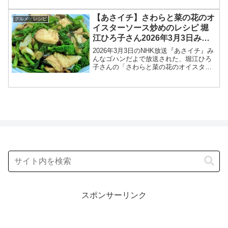
シピを紹介します！今回のあさイチ みん
なゴハンだよは、料理研究家の菊池晋作
【あさイチ】さわらと菜の花のオ
グルメ・レシピ
さんが登場！豆...
イスターソース炒めのレシピ 堀
江ひろ子さん2026年3月3日みん
なゴハンだよ
2026年3月3日のNHK放送『あさイチ』み
んなゴハンだよで放送された、堀江ひろ
子さんの「さわらと菜の花のオイスター
ソース炒め」のレシピを紹介します！今
回のあさイチ みんなゴハンだよは、料理
研究家の堀江ひろ子さんが登場！さわら
はふっくら、菜...
スポンサーリンク