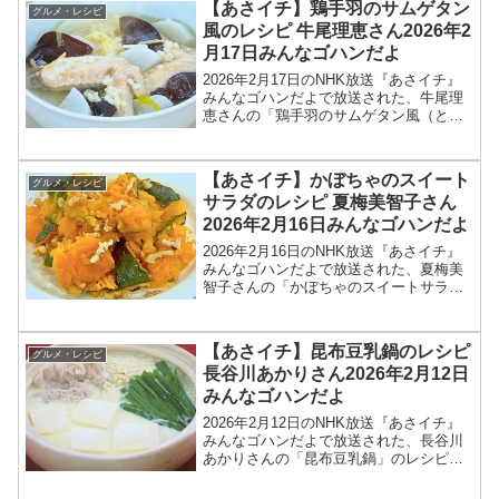
【あさイチ】鶏手羽のサムゲタン
グルメ・レシピ
災の際、被災地...
風のレシピ 牛尾理恵さん2026年2
月17日みんなゴハンだよ
2026年2月17日のNHK放送『あさイチ』
みんなゴハンだよで放送された、牛尾理
恵さんの「鶏手羽のサムゲタン風（とり
てばの参鶏湯風）」のレシピを紹介しま
す！今回のあさイチ みんなゴハンだよ
は、料理研究家の牛尾理恵さんが登場！
【あさイチ】かぼちゃのスイート
グルメ・レシピ
鶏手羽で作る参鶏...
サラダのレシピ 夏梅美智子さん
2026年2月16日みんなゴハンだよ
2026年2月16日のNHK放送『あさイチ』
みんなゴハンだよで放送された、夏梅美
智子さんの「かぼちゃのスイートサラ
ダ」のレシピを紹介します！今回のあさ
イチ みんなゴハンだよは、料理研究家の
夏梅美智子さんが登場！レンチンしたカ
【あさイチ】昆布豆乳鍋のレシピ
グルメ・レシピ
ボチャに、塩・く...
長谷川あかりさん2026年2月12日
みんなゴハンだよ
2026年2月12日のNHK放送『あさイチ』
みんなゴハンだよで放送された、長谷川
あかりさんの「昆布豆乳鍋」のレシピを
紹介します！今回のあさイチ みんなゴハ
ンだよは、料理研究家の長谷川あかりさ