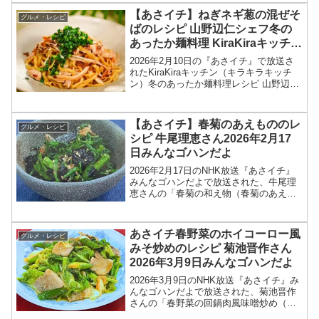
んが登場！具材を入れて煮るだけのノン
【あさイチ】ねぎネギ葱の混ぜそ
グルメ・レシピ
オイル鍋のレシ...
ばのレシピ 山野辺仁シェフ冬の
あったか麺料理 KiraKiraキッチン
2026年2月10日
2026年2月10日の『あさイチ』で放送さ
れたKiraKiraキッチン（キラキラキッチ
ン）冬のあったか麺料理レシピ 山野辺仁
シェフの中華 「ねぎ！ネギ！葱！の混ぜ
そば」の作り方を紹介します！今回の
「あさイチ」では、KiraKiraキッチンで...
【あさイチ】春菊のあえもののレ
グルメ・レシピ
シピ 牛尾理恵さん2026年2月17
日みんなゴハンだよ
2026年2月17日のNHK放送『あさイチ』
みんなゴハンだよで放送された、牛尾理
恵さんの「春菊の和え物（春菊のあえも
の）」のレシピを紹介します！今回のあ
さイチ みんなゴハンだよは、料理研究家
の牛尾理恵さんが登場！春菊のあえもの
あさイチ春野菜のホイコーロー風
グルメ・レシピ
のレシピを教え...
みそ炒めのレシピ 菊池晋作さん
2026年3月9日みんなゴハンだよ
2026年3月9日のNHK放送『あさイチ』み
んなゴハンだよで放送された、菊池晋作
さんの「春野菜の回鍋肉風味噌炒め（春
野菜のホイコーロー風みそ炒め）」のレ