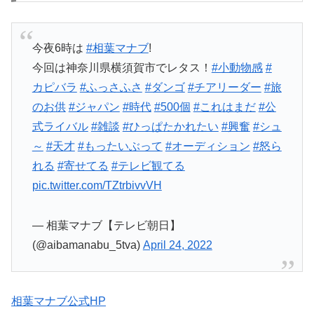
今夜6時は
#相葉マナブ
!
今回は神奈川県横須賀市でレタス！
#小動物感
#
カピバラ
#ふっさふさ
#ダンゴ
#チアリーダー
#旅
のお供
#ジャパン
#時代
#500個
#これはまだ
#公
式ライバル
#雑談
#ひっぱたかれたい
#興奮
#シュ
～
#天才
#もったいぶって
#オーディション
#怒ら
れる
#寄せてる
#テレビ観てる
pic.twitter.com/TZtrbivvVH
— 相葉マナブ【テレビ朝日】
(@aibamanabu_5tva)
April 24, 2022
相葉マナブ公式HP