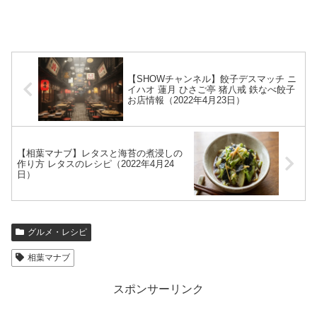
【SHOWチャンネル】餃子デスマッチ ニ
イハオ 蓮月 ひさご亭 猪八戒 鉄なべ餃子
お店情報（2022年4月23日）
【相葉マナブ】レタスと海苔の煮浸しの
作り方 レタスのレシピ（2022年4月24
日）
グルメ・レシピ
相葉マナブ
スポンサーリンク