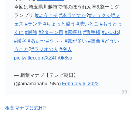
今回は埼玉県川越市で旬のほうれん草&釜ー１グ
ランプリ!!
#ようこそ
#本当ですか
?
#デュクシ
!
#フ
ェス
#ランチ
#ちょっと違う
#渋いとこ
#もうとっ
くに
#最強
#2ターン目
#素振り
#選手権
#いいね
!
#漢字
#あぃ〜
#うぃ～
#数が多い
#集合
#どうい
うこと
?
#ラジオの人
#突入
pic.twitter.com/XZ4Fr0k8so
— 相葉マナブ【テレビ朝日】
(@aibamanabu_5tva)
February 6, 2022
相葉マナブ公式HP