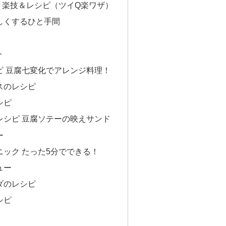
！楽技＆レシピ（ツイQ楽ワザ）
しくするひと手間
ト
ピ 豆腐七変化でアレンジ料理！
スのレシピ
シピ
レシピ 豆腐ソテーの映えサンド
ー
ック たった5分でできる！
ュー
ダのレシピ
シピ