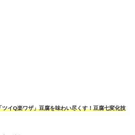
。
「ツイQ楽ワザ」豆腐を味わい尽くす！豆腐七変化技