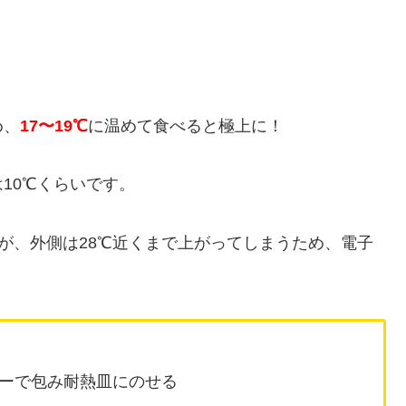
め、
17〜19℃
に温めて食べると極上に！
10℃くらいです。
すが、外側は28℃近くまで上がってしまうため、電子
ーで包み耐熱皿にのせる