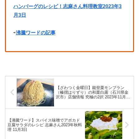
ハンバーグのレシピ！志麻さん料理教室2023年3
月3日
⇨
沸騰ワードの記事
【ざわつく金曜日】能登栗モンブラン
（榛摺はりずり）の和栗白露（石川県金
沢市）店舗情報 究極の2択 2023年11月3
日
【沸騰ワード】スパイス味噌でアボカド
豆腐サラダのレシピ 志麻さん2023年秋料
理 11月3日