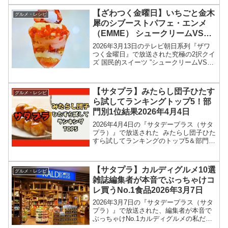
番組放送直後に紹介された最新情報をも
とに、コンビニ、スーパーなどで買える
【ざわつく金曜日】いちごと金木
グルメ・レシピ
13種類の...
犀のシブーストパフェ・エンメ
（EMME） シュークリームVSい
ちごパフェ究極の2択結果2026年
2026年3月13日のテレビ朝日系列『ザワ
3月13日
つく金曜日』で放送された究極の2択クイ
ズ 国民的スイーツ ”シュークリームVSい
ちごパフェ（苺パフェ）”の、いちごと金
木犀のシブーストパフェ・エンメ
（EMME）情報を紹介します！今回のざ
【サタプラ】みたらし団子ひたす
グルメ・レシピ
わつく金曜日...
ら試してランキングトップ5！部
門別1位結果2026年4月4日
2026年4月4日の『サタデープラス（サタ
プラ）』で放送された みたらし団子ひた
すら試してランキングのトップ5＆部門別
1位の結果を紹介します！この記事では、
番組放送直後に紹介された最新情報をも
とに、コンビニ、スーパーなどで買える
【サタプラ】カルディグルメ10選
グルメ・レシピ
11種類...
雑誌編集者が本音でぶっちゃけコ
レ買うNo.1食品2026年3月7日
2026年3月7日の『サタデープラス（サタ
プラ）』で放送された、編集者が本音で
ぶっちゃけNo.1カルディグルメの私だっ
たらコレ買うNo.1（ナンバーワン）10選