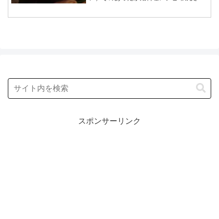
らシェフの洋食 「かぶのポタージュパス
タ」の作り方を紹介します！今回の「あ
さイチ」では、KiraKiraキッチンで、...
スポンサーリンク