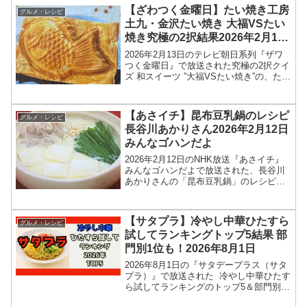
を目指して、高嶋ちさ子さん、長嶋一茂
【ざわつく金曜日】たい焼き工房
グルメ・レシピ
さん、石原良純...
土九・金沢たい焼き 大福VSたい
焼き究極の2択結果2026年2月13
日
2026年2月13日のテレビ朝日系列『ザワ
つく金曜日』で放送された究極の2択クイ
ズ 和スイーツ ”大福VSたい焼き”の、たい
焼き工房土九・金沢たい焼き情報を紹介
します！今回のざわつく金曜日では、和
スイーツの定番、大福とたい焼きの究極
【あさイチ】昆布豆乳鍋のレシピ
グルメ・レシピ
の２択ク...
長谷川あかりさん2026年2月12日
みんなゴハンだよ
2026年2月12日のNHK放送『あさイチ』
みんなゴハンだよで放送された、長谷川
あかりさんの「昆布豆乳鍋」のレシピを
紹介します！今回のあさイチ みんなゴハ
ンだよは、料理研究家の長谷川あかりさ
んが登場！具材を入れて煮るだけのノン
【サタプラ】冷やし中華ひたすら
グルメ・レシピ
オイル鍋のレシ...
試してランキングトップ5結果 部
門別1位も！2026年8月1日
2026年8月1日の『サタデープラス（サタ
プラ）』で放送された 冷やし中華ひたす
ら試してランキングのトップ5＆部門別1
位の結果を紹介します！この記事では、