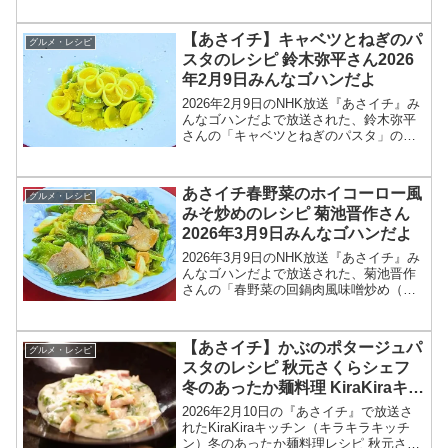
結果を紹介します！今回のサタプラで
は、サンキュ！、レタスクラブ編集者が
【あさイチ】キャベツとねぎのパ
グルメ・レシピ
本音でぶっ...
スタのレシピ 鈴木弥平さん2026
年2月9日みんなゴハンだよ
2026年2月9日のNHK放送『あさイチ』み
んなゴハンだよで放送された、鈴木弥平
さんの「キャベツとねぎのパスタ」のレ
シピを紹介します！今回のあさイチ みん
なゴハンだよは、「ピアットスズキ」オ
ーナーシェフの鈴木弥平さんが登場！ミ
あさイチ春野菜のホイコーロー風
グルメ・レシピ
ラノ・コルティ...
みそ炒めのレシピ 菊池晋作さん
2026年3月9日みんなゴハンだよ
2026年3月9日のNHK放送『あさイチ』み
んなゴハンだよで放送された、菊池晋作
さんの「春野菜の回鍋肉風味噌炒め（春
野菜のホイコーロー風みそ炒め）」のレ
シピを紹介します！今回のあさイチ みん
なゴハンだよは、料理研究家の菊池晋作
【あさイチ】かぶのポタージュパ
グルメ・レシピ
さんが登場！豆...
スタのレシピ 秋元さくらシェフ
冬のあったか麺料理 KiraKiraキッ
チン2026年2月10日
2026年2月10日の『あさイチ』で放送さ
れたKiraKiraキッチン（キラキラキッチ
ン）冬のあったか麺料理レシピ 秋元さく