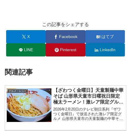
この記事をシェアする
X
Facebook
はてブ
LINE
Pinterest
LinkedIn
関連記事
【ざわつく金曜日】天童製麺中華
グルメ・レシピ
そば 山形県天童市日曜祝日限定
極太ラーメン！激レア限定グルメ
お店情報2026年2月20日
2026年2月20日のテレビ朝日系列『ザワ
つく金曜日』で放送された激レア限定グ
ルメ 山形県天童市の天童製麺の中華そば
お店情報を紹介します！今回のざわつく
金曜日では、全国の激レア限定グル獲得