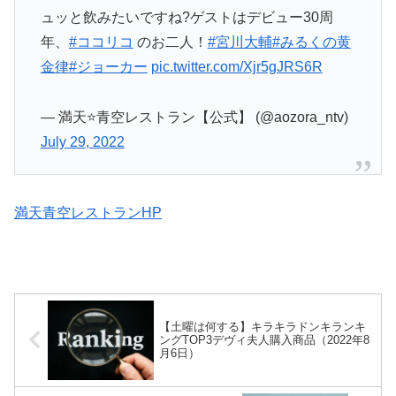
ュッと飲みたいですね?ゲストはデビュー30周
年、
#ココリコ
のお二人！
#宮川大輔
#みるくの黄
金律
#ジョーカー
pic.twitter.com/Xjr5gJRS6R
— 満天⭐️青空レストラン【公式】 (@aozora_ntv)
July 29, 2022
満天青空レストランHP
【土曜は何する】キラキラドンキランキ
ングTOP3デヴィ夫人購入商品（2022年8
月6日）