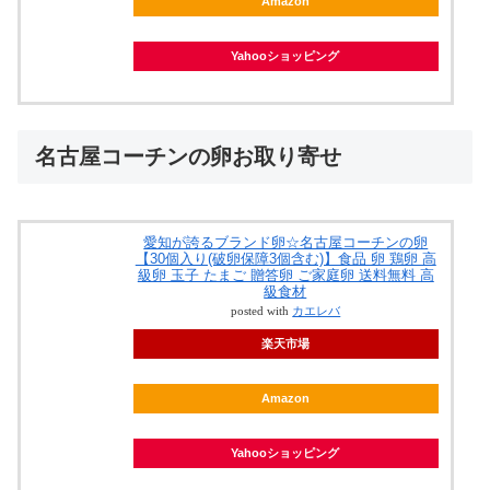
Amazon
Yahooショッピング
名古屋コーチンの卵お取り寄せ
愛知が誇るブランド卵☆名古屋コーチンの卵
【30個入り(破卵保障3個含む)】食品 卵 鶏卵 高
級卵 玉子 たまご 贈答卵 ご家庭卵 送料無料 高
級食材
posted with
カエレバ
楽天市場
Amazon
Yahooショッピング