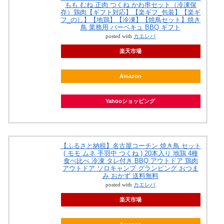
もも むね 正肉 つくね かわ串セット（冷凍保
存）鶏肉【ギフト対応】【楽ギフ_包装】【楽ギ
フ_のし】【地鶏】【冷凍】【焼鳥セット】焼き
鳥 業務用 バーベキュ BBQ ギフト
posted with
カエレバ
楽天市場
Amazon
Yahooショッピング
【ふるさと納税】名古屋コーチン 焼き鳥 セット
( モモ ムネ 手羽中 つくね ) 20本入り 地鶏 4種
食べ比べ 冷凍 タレ付き BBQ アウトドア 鶏肉
アウトドア ソロキャンプ グランピング おつま
み おかず 送料無料
posted with
カエレバ
楽天市場