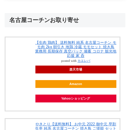
名古屋コーチンお取り寄せ
【生肉 鶏肉】 送料無料 純系 名古屋コーチン モ
モ肉 2kg 朝引き 地鶏 冷蔵 モモセット 焼き鳥
業務用 長期保存 真空パック 備蓄 コロナ 観光地
応援 家 呑
posted with
カエレバ
楽天市場
Amazon
Yahooショッピング
やきとり【送料無料】 お中元 2022 御中元 早割
生串 純系 名古屋コーチン 焼き鳥 ご堪能 セット