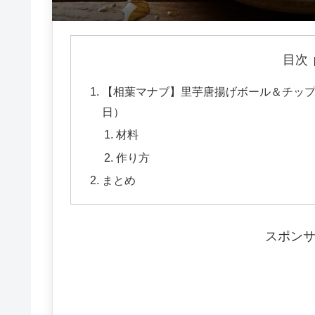
目次
【相葉マナブ】里芋唐揚げボール＆チップス
日）
材料
作り方
まとめ
スポン