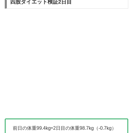
四股ダイエット検証2日目
前日の体重99.4kg⇨2日目の体重98.7kg（-0.7kg）