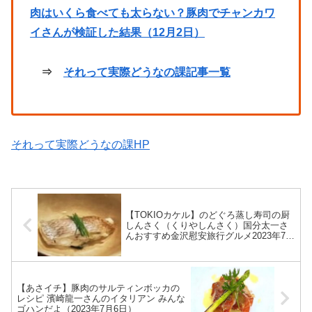
肉はいくら食べても太らない？豚肉でチャンカワ
イさんが検証した結果（12月2日）
⇒
それって実際どうなの課記事一覧
それって実際どうなの課HP
【TOKIOカケル】のどぐろ蒸し寿司の厨
しんさく（くりやしんさく）国分太一さ
んおすすめ金沢慰安旅行グルメ2023年7月
5日
【あさイチ】豚肉のサルティンボッカの
レシピ 濱崎龍一さんのイタリアン みんな
ゴハンだよ（2023年7月6日）