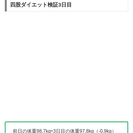
四股ダイエット検証3日目
前日の体重98.7kg⇨3日目の体重97.8kg（-0.9kg）