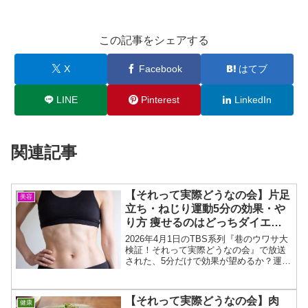
この記事をシェアする
X
Facebook
はてブ
LINE
Pinterest
LinkedIn
関連記事
【それって実際どうなの会】片足
美容
立ち・ねじり運動5分の効果・や
り方 痩せるのはどっちダイエッ
ト結果2026年4月1日
2026年4月1日のTBS系列『巷のウワサ大
検証！それって実際どうなの会』で放送
された、5分だけで効果が望めるか？運動
ABを比較！どっちの方が痩せるのか⁉︎餅
田コシヒカリさん・大橋ミチ子さんのダ
イエット検証＆結果とエクササイズのや
【それって実際どうなの会】肉
健康
り方を紹介...