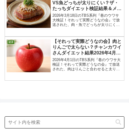
VS魚どっちが太りにくい？ザ・
たっちダイエット検証結果＆メニ
ュー2026年3月18日
2026年3月18日のTBS系列『巷のウワサ
大検証！それって実際どうなの会』で放
送された、肉・魚でどっちが太りにくい
のか⁉︎ザ・たっちさんのダイエット検証＆
結果を紹介します！今回の「それって実
際どうなの会」では、1人は肉料理を食
【それって実際どうなの会】肉と
健康
べ、もう1人...
りんごで太らない？チャンカワイ
さんダイエット結果2026年4月1
日
2026年4月1日のTBS系列『巷のウワサ大
検証！それって実際どうなの会』で放送
された、肉はりんごと合わせると太りに
くい？？チャンカワイさんのダイエット
検証＆結果、メニューを紹介します！肉
に栄養豊富なリンゴを合わせれば、好き
なだけ食べても太...