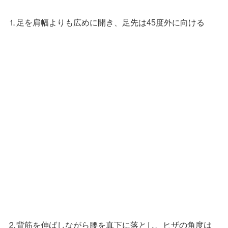
⒈足を肩幅よりも広めに開き、足先は45度外に向ける
⒉背筋を伸ばしながら腰を真下に落とし、ヒザの角度は