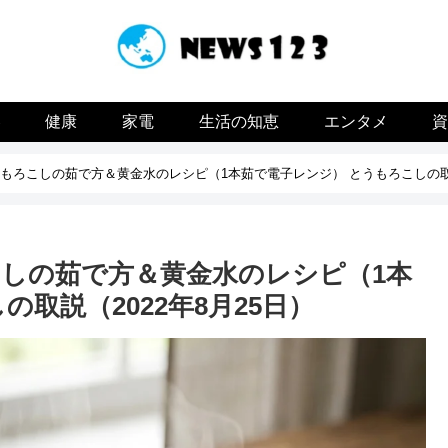
容
健康
家電
生活の知恵
エンタメ
もろこしの茹で方＆黄金水のレシピ（1本茹で電子レンジ） とうもろこしの取説（
しの茹で方＆黄金水のレシピ（1本
取説（2022年8月25日）