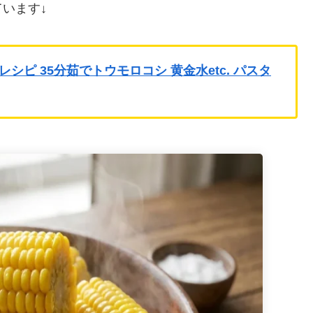
います↓
ピ 35分茹でトウモロコシ 黄金水etc. パスタ