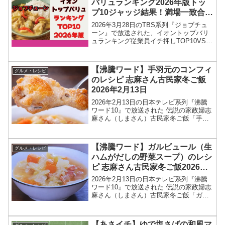
バリュランキング2026年版トッ
プ10ジャッジ結果！満場一致合格
は？3月28日
2026年3月28日のTBS系列『ジョブチュ
ーン』で放送された、イオントップバリ
ュランキング従業員イチ押しTOP10VS超
一流料理人のジャッジ対決（合格・不合
格・満場一致パーフェクト合格）結果を
紹介します！今回のジョブチューン・ジ
【沸騰ワード】手羽元のコンフィ
グルメ・レシピ
ャッジ企画...
のレシピ 志麻さん古民家冬ご飯
2026年2月13日
2026年2月13日の日本テレビ系列『沸騰
ワード10』で放送された 伝説の家政婦志
麻さん（しまさん）古民家冬ご飯「手羽
元のコンフィ」のレシピを紹介します！
伝説の家政婦志麻さんが購入した古民家
改装ドキュメント続編！新居改装プロジ
【沸騰ワード】ガルビュール（生
グルメ・レシピ
ェクトに、今回...
ハムがだしの野菜スープ）のレシ
ピ 志麻さん古民家冬ご飯2026年2
月13日
2026年2月13日の日本テレビ系列『沸騰
ワード10』で放送された 伝説の家政婦志
麻さん（しまさん）古民家冬ご飯「ガル
ビュール（生ハムがだしの野菜スー
プ）」のレシピを紹介します！伝説の家
政婦志麻さんが購入した古民家改装ドキ
【あさイチ】ゆで塩さばの和風マ