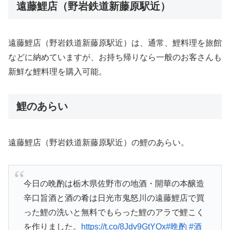
遠藤鯉店（野岩鉄道新藤原駅近）
遠藤鯉店（野岩鉄道新藤原駅近）は、通常、鯉料理を旅館
などに納めていますが、お持ち帰りなら一般のお客さんも
新鮮な鯉料理を購入可能。
鯉のあらい
遠藤鯉店（野岩鉄道新藤原駅近）の鯉のあらい。
今日の晩酌は栃木県佐野市の地酒・開華の本醸造
辛口旨酒と酒の肴は日光市鬼怒川の遠藤鯉店で買
った鯉の洗いと無料でもらった鯉のアラで鯉こく
を作りました。
https://t.co/8Jdv9GtYOx
#晩酌
#酒