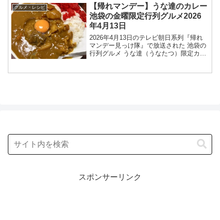
ーナーシェフの鈴木弥平さんが登場！ミ
【帰れマンデー】うな達のカレー
グルメ・レシピ
ラノ・コルティ...
池袋の金曜限定行列グルメ2026
年4月13日
2026年4月13日のテレビ朝日系列『帰れ
マンデー見っけ隊』で放送された 池袋の
行列グルメ うな達（うなたつ）限定カレ
ー店舗情報を紹介します！今回の「帰れ
マンデー見っけ隊‼︎」では、日本のそこに
どうして行列が？行列店が特集されまし
た。うな達...
スポンサーリンク