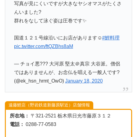
写真が見にくいですが大きなヤシオマスがたくさ
んいました?
群れをなして泳ぐ姿は圧巻です✨
国道１２１号線沿いにお店があります☺️
#鯉料理
pic.twitter.com/ftQZBhs8aM
— チョイ悪??? 大河原 堅太＠真宗 大谷派。僧侶
ではありませんが、お念仏を唱える一般人です?
(@ek_hsn_hrmt_OwO)
January 18, 2020
遠藤鯉店（野岩鉄道新藤原駅近）店舗情報
所在地：
〒321-2521 栃木県日光市藤原３１２
電話：
0288-77-0583