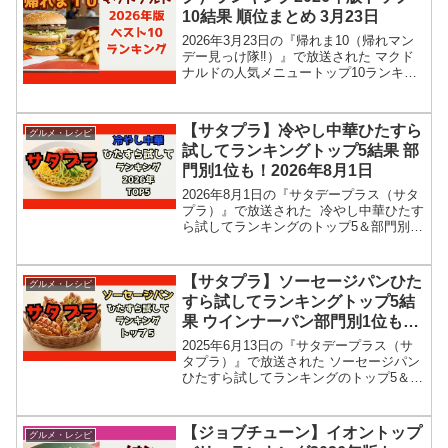
10結果 順位まとめ 3月23日
2026年3月23日の『帰れま10（帰れマン
デー見っけ隊‼︎）』で放送された マクド
ナルドの人気メニュートップ10ランキン
グ結果を紹介します！タカアンドトシに
加え、も参戦して、マックの2026年版最
新トップ10ランキングを当てます。5年前
【サタプラ】冷やし中華ひたすら
グルメ・レシピ
の...
試してランキングトップ5結果 部
門別1位も！2026年8月1日
2026年8月1日の『サタデープラス（サタ
プラ）』で放送された 冷やし中華ひたす
ら試してランキングのトップ5＆部門別1
位の結果を紹介します！この記事では、
番組放送直後に紹介された最新情報をも
とに、コンビニ、スーパーなどで買える
【サタプラ】ソーセージパンひた
グルメ・レシピ
13種類の...
すら試してランキングトップ5結
果 ウインナーパン部門別1位も！
2026年6月13日
2025年6月13日の『サタデープラス（サ
タプラ）』で放送された ソーセージパン
ひたすら試してランキングのトップ5＆部
門別1位の結果を紹介します！この記事で
は、番組放送直後に紹介された最新情報
をもとに、コンビニ、スーパーなどで買
【ジョブチューン】イオントップ
グルメ・レシピ
える 12種...