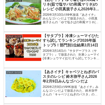
グルメ・レシピ
ュメント続編！新居...
リネ(茹で塩サバの和風マリネ)の
レシピ 小田真規子さん2026年3月
10日
2026年3月10日のNHK放送『あさイチ』
みんなゴハンだよで放送された、小田真
規子さんの「ゆで塩さばの和風マリネ(茹
で塩サバの和風マリネ)」のレシピを紹介
します！今回のあさイチ みんなゴハンだ
よは、料理研究家の小田真規子さんが登
【サタプラ】冷凍シューマイひた
グルメ・レシピ
場！塩サバ...
すら試してランキング2026年版
トップ5！部門別1位結果3月14日
2026年3月14日の『サタデープラス（サ
タプラ）』で放送された 冷凍シューマイ
(冷凍シュウマイ)ひたすら試してランキン
グのトップ5＆部門別1位の結果を紹介し
ます！この記事では、番組放送直後に紹
介された最新情報をもとに、コンビニ、
【あさイチ】キャベツとねぎのパ
グルメ・レシピ
スーパー...
スタのレシピ 鈴木弥平さん2026
年2月9日みんなゴハンだよ
2026年2月9日のNHK放送『あさイチ』み
んなゴハンだよで放送された、鈴木弥平
さんの「キャベツとねぎのパスタ」のレ
シピを紹介します！今回のあさイチ みん
なゴハンだよは、「ピアットスズキ」オ