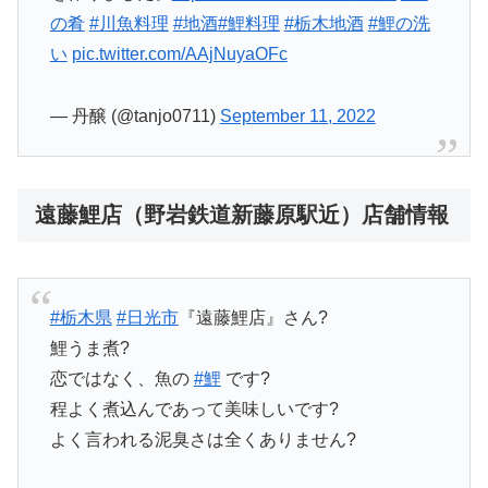
の肴
#川魚料理
#地酒
#鯉料理
#栃木地酒
#鯉の洗
い
pic.twitter.com/AAjNuyaOFc
— 丹醸 (@tanjo0711)
September 11, 2022
遠藤鯉店（野岩鉄道新藤原駅近）店舗情報
#栃木県
#日光市
『遠藤鯉店』さん?
鯉うま煮?
恋ではなく、魚の
#鯉
です?
程よく煮込んであって美味しいです?
よく言われる泥臭さは全くありません?