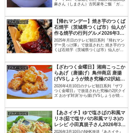
麻さん（しまさん）古民家冬ご飯「ガル
ビュール（生ハムがだしの野菜スー
プ）」のレシピを紹介します！伝説の家
政婦志麻さんが購入した古民家改装ドキ
【帰れマンデー】焼き芋のつくば
グルメ・レシピ
ュメント続編！新居...
石焼芋（茨城県つくば市）仙人が
作る焼芋の行列グルメ2026年3月
9日
2025年月日のテレビ朝日系列『帰れマン
デー見っけ隊』で放送された 焼き芋のつ
くば石焼芋（茨城県つくば市）仙人が作
る焼芋行列グルメ 店舗情報を紹介しま
す！今回の「帰れマンデー見っけ隊‼︎」で
は、日本のそこにどうして行列が？行列
【ざわつく金曜日】湘南こっこか
グルメ・レシピ
店が特集されま...
らあげ（唐揚げ）鳥仲商店 唐揚
げVSしょうが焼き究極の2択結
果・お店情報2026年4月10日
2026年4月10日のテレビ朝日系列『ザワ
つく金曜日』で放送された究極の2択クイ
ズ おかず対決”から揚げVSしょうが焼
き”の、湘南こっこからあげ（唐揚げ）鳥
仲商店お店情報、結果を紹介します！今
回のざわつく金曜日では、おかずの定
【あさイチ】ゆで塩さばの和風マ
グルメ・レシピ
番、唐揚げと生...
リネ(茹で塩サバの和風マリネ)の
レシピ 小田真規子さん2026年3月
10日
2026年3月10日のNHK放送『あさイチ』