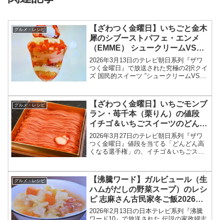
【ざわつく金曜日】いちごと金木
グルメ・レシピ
犀のシブーストパフェ・エンメ
（EMME） シュークリームVSい
ちごパフェ究極の2択結果2026年
2026年3月13日のテレビ朝日系列『ザワ
3月13日
つく金曜日』で放送された究極の2択クイ
ズ 国民的スイーツ ”シュークリームVSい
ちごパフェ（苺パフェ）”の、いちごと金
木犀のシブーストパフェ・エンメ
（EMME）情報を紹介します！今回のざ
【ざわつく金曜日】いちごモンブ
グルメ・レシピ
わつく金曜日...
ラン・苺千本（栗りん）の値段
イチゴ＆いちごスイーツのどんど
ん高くなる選手権2026年3月27日
2026年3月27日のテレビ朝日系列『ザワ
つく金曜日』値段を当てる「どんどん高
くなる選手権」の、イチゴ＆いちごスイ
ーツ いちごモンブラン（栗りん）の値
段、お取り寄せ情報をまとめます！ざわ
つく金曜日では「どんどん高くなる選手
【沸騰ワード】ガルビュール（生
グルメ・レシピ
権」と題して、イチ...
ハムがだしの野菜スープ）のレシ
ピ 志麻さん古民家冬ご飯2026年2
月13日
2026年2月13日の日本テレビ系列『沸騰
ワード10』で放送された 伝説の家政婦志