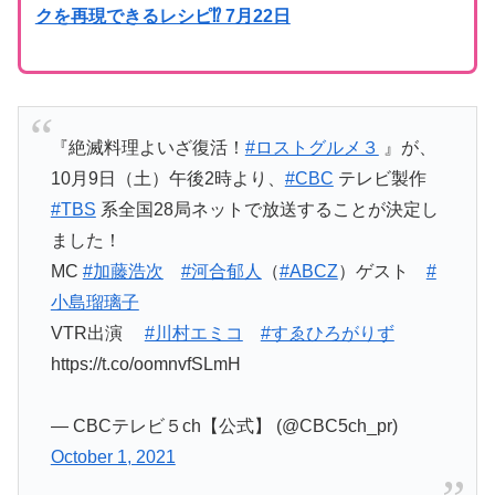
クを再現できるレシピ⁉︎ 7月22日
『絶滅料理よいざ復活！
#ロストグルメ３
』が、
10月9日（土）午後2時より、
#CBC
テレビ製作
#TBS
系全国28局ネットで放送することが決定し
ました！
MC
#加藤浩次
#河合郁人
（
#ABCZ
）ゲスト
#
小島瑠璃子
VTR出演
#川村エミコ
#すゑひろがりず
https://t.co/oomnvfSLmH
— CBCテレビ５ch【公式】 (@CBC5ch_pr)
October 1, 2021