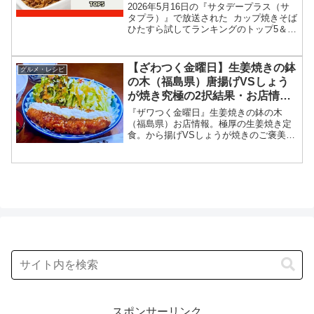
日
2026年5月16日の『サタデープラス（サ
タプラ）』で放送された カップ焼きそば
ひたすら試してランキングのトップ5＆部
門別1位の結果を紹介します！この記事で
は、番組放送直後に紹介された最新情報
をもとに、コンビニ、スーパーなどで買
【ざわつく金曜日】生姜焼きの鉢
グルメ・レシピ
える 12...
の木（福島県）唐揚げVSしょう
が焼き究極の2択結果・お店情報
2026年4月10日
『ザワつく金曜日』生姜焼きの鉢の木
（福島県）お店情報。極厚の生姜焼き定
食。から揚げVSしょうが焼きのご褒美グ
ルメお店、メニュー情報、究極の二択結
果を紹介します！究極の2択クイズおかず
の定番２品、多数派の結果は？今回のざ
わつく金曜日では、唐揚げ生姜焼き対決
で多数派を予想。2026年4月10日
スポンサーリンク