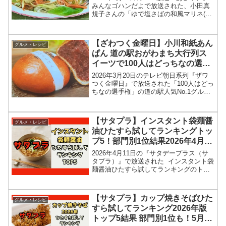
みんなゴハンだよで放送された、小田真
規子さんの「ゆで塩さばの和風マリネ(茹
で塩サバの和風マリネ)」のレシピを紹介
します！今回のあさイチ みんなゴハンだ
よは、料理研究家の小田真規子さんが登
【ざわつく金曜日】小川和紙あん
グルメ・レシピ
場！塩サバ...
ぱん 道の駅おがわまち大行列ス
イーツで100人はどっちなの選手
権2026年3月20日
2026年3月20日のテレビ朝日系列『ザワ
つく金曜日』で放送された「100人はどっ
ちなの選手権」の道の駅人気No.1グルメ
道の駅おがわまちの 小川和紙あんぱんお
店、メニュー情報、結果を紹介します！
今回のざわつく金曜日では、道の駅人気
【サタプラ】インスタント袋麺醤
グルメ・レシピ
No....
油ひたすら試してランキングトッ
プ5！部門別1位結果2026年4月11
日
2026年4月11日の『サタデープラス（サ
タプラ）』で放送された インスタント袋
麺醤油ひたすら試してランキングのトッ
プ5＆部門別1位の結果を紹介します！こ
の記事では、番組放送直後に紹介された
最新情報をもとに、コンビニ、スーパー
【サタプラ】カップ焼きそばひた
グルメ・レシピ
などで買える...
すら試してランキング2026年版
トップ5結果 部門別1位も！5月16