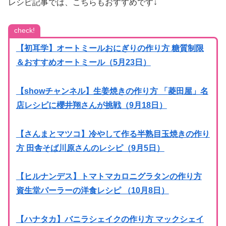
レシピ記事では、こちらもおすすめです↓
check!
【初耳学】オートミールおにぎりの作り方 糖質制限
＆おすすめオートミール（5月23日）
【showチャンネル】生姜焼きの作り方 「菱田屋」名
店レシピに櫻井翔さんが挑戦（9月18日）
【さんまとマツコ】冷やして作る半熟目玉焼きの作り
方 田舎そば川原さんのレシピ（9月5日）
【ヒルナンデス】トマトマカロニグラタンの作り方
資生堂パーラーの洋食レシピ （10月8日）
【ハナタカ】バニラシェイクの作り方 マックシェイ