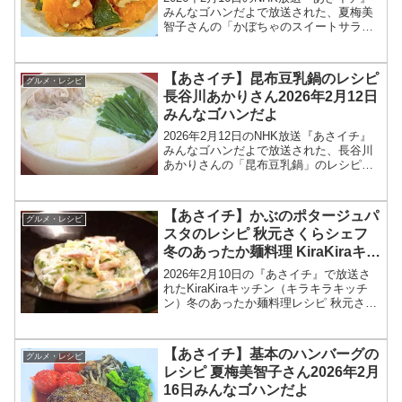
みんなゴハンだよで放送された、夏梅美
智子さんの「かぼちゃのスイートサラ
ダ」のレシピを紹介します！今回のあさ
イチ みんなゴハンだよは、料理研究家の
夏梅美智子さんが登場！レンチンしたカ
【あさイチ】昆布豆乳鍋のレシピ
グルメ・レシピ
ボチャに、塩・く...
長谷川あかりさん2026年2月12日
みんなゴハンだよ
2026年2月12日のNHK放送『あさイチ』
みんなゴハンだよで放送された、長谷川
あかりさんの「昆布豆乳鍋」のレシピを
紹介します！今回のあさイチ みんなゴハ
ンだよは、料理研究家の長谷川あかりさ
んが登場！具材を入れて煮るだけのノン
【あさイチ】かぶのポタージュパ
グルメ・レシピ
オイル鍋のレシ...
スタのレシピ 秋元さくらシェフ
冬のあったか麺料理 KiraKiraキッ
チン2026年2月10日
2026年2月10日の『あさイチ』で放送さ
れたKiraKiraキッチン（キラキラキッチ
ン）冬のあったか麺料理レシピ 秋元さく
らシェフの洋食 「かぶのポタージュパス
タ」の作り方を紹介します！今回の「あ
さイチ」では、KiraKiraキッチンで、...
【あさイチ】基本のハンバーグの
グルメ・レシピ
レシピ 夏梅美智子さん2026年2月
16日みんなゴハンだよ