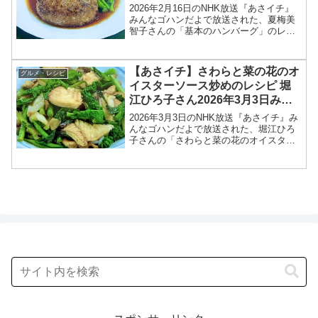
2026年2月16日のNHK放送『あさイチ』
みんなゴハンだよで放送された、夏梅美
智子さんの「基本のハンバーグ」のレシ
ピを紹介します！今回のあさイチ みんな
ゴハンだよは、料理研究家の夏梅美智子
さんが登場！菜の花や、ミニトマトなど
【あさイチ】さわらと菜の花のオ
グルメ・レシピ
春の野菜ととも...
イスターソース炒めのレシピ 堀
江ひろ子さん2026年3月3日みん
なゴハンだよ
2026年3月3日のNHK放送『あさイチ』み
んなゴハンだよで放送された、堀江ひろ
子さんの「さわらと菜の花のオイスター
ソース炒め」のレシピを紹介します！今
回のあさイチ みんなゴハンだよは、料理
研究家の堀江ひろ子さんが登場！さわら
はふっくら、菜...