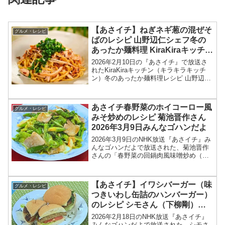
【あさイチ】ねぎネギ葱の混ぜそ
グルメ・レシピ
ばのレシピ 山野辺仁シェフ冬の
あったか麺料理 KiraKiraキッチン
2026年2月10日
2026年2月10日の『あさイチ』で放送さ
れたKiraKiraキッチン（キラキラキッチ
ン）冬のあったか麺料理レシピ 山野辺仁
シェフの中華 「ねぎ！ネギ！葱！の混ぜ
そば」の作り方を紹介します！今回の
「あさイチ」では、KiraKiraキッチンで...
あさイチ春野菜のホイコーロー風
グルメ・レシピ
みそ炒めのレシピ 菊池晋作さん
2026年3月9日みんなゴハンだよ
2026年3月9日のNHK放送『あさイチ』み
んなゴハンだよで放送された、菊池晋作
さんの「春野菜の回鍋肉風味噌炒め（春
野菜のホイコーロー風みそ炒め）」のレ
シピを紹介します！今回のあさイチ みん
なゴハンだよは、料理研究家の菊池晋作
【あさイチ】イワシバーガー（味
グルメ・レシピ
さんが登場！豆...
つきいわし缶詰のハンバーガー）
のレシピ シモさん（下柳剛）
2026年2月18日
2026年2月18日のNHK放送『あさイチ』
みんなゴハンだよで放送された、シモさ