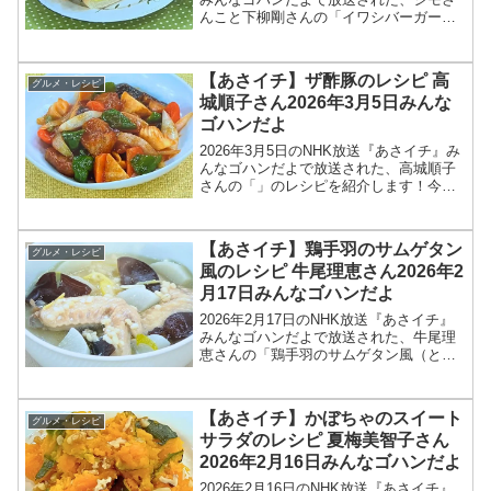
んこと下柳剛さんの「イワシバーガー
（味つきいわし缶詰のハンバーガー）」
のレシピを紹介します！今回のあさイチ
みんなゴハンだよは、元プロ野球選手
【あさイチ】ザ酢豚のレシピ 高
グルメ・レシピ
で、現在プロ野球開...
城順子さん2026年3月5日みんな
ゴハンだよ
2026年3月5日のNHK放送『あさイチ』み
んなゴハンだよで放送された、高城順子
さんの「」のレシピを紹介します！今回
のあさイチ みんなゴハンだよは、料理研
究家の高城順子さんが登場！甘酢にトマ
トケチャップを加えた、ほのかな甘みと
【あさイチ】鶏手羽のサムゲタン
グルメ・レシピ
酸味で、どこか...
風のレシピ 牛尾理恵さん2026年2
月17日みんなゴハンだよ
2026年2月17日のNHK放送『あさイチ』
みんなゴハンだよで放送された、牛尾理
恵さんの「鶏手羽のサムゲタン風（とり
てばの参鶏湯風）」のレシピを紹介しま
す！今回のあさイチ みんなゴハンだよ
は、料理研究家の牛尾理恵さんが登場！
【あさイチ】かぼちゃのスイート
グルメ・レシピ
鶏手羽で作る参鶏...
サラダのレシピ 夏梅美智子さん
2026年2月16日みんなゴハンだよ
2026年2月16日のNHK放送『あさイチ』