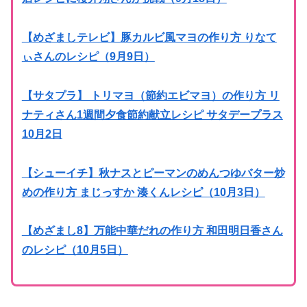
【めざましテレビ】豚カルビ風マヨの作り方 りなて
ぃさんのレシピ（9月9日）
【サタプラ】 トリマヨ（節約エビマヨ）の作り方 リ
ナティさん1週間夕食節約献立レシピ サタデープラス
10月2日
【シューイチ】秋ナスとピーマンのめんつゆバター炒
めの作り方 まじっすか 湊くんレシピ（10月3日）
【めざまし8】万能中華だれの作り方 和田明日香さん
のレシピ（10月5日）