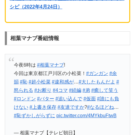
シピ（2022年4月24日）
相葉マナブ番組情報
今夜6時は
#相葉マナブ
!
今回は東京都江戸川区の小松菜！
#ガンガン
#余
韻
#恥
#超小松菜
#違和感が
…
#大したもんだよ
#
怒られる
#お断り
#4コマ
#続編
#弟
#癒して笑う
#ロンドン
#バター
#追い込んで
#仮面
#誰にも負
けない
#上書き保存
#友達ですか
?
#なるほどね
…
#恥ずかしがらずに
pic.twitter.com/4MYkbuFtwB
— 相葉マナブ【テレビ朝日】