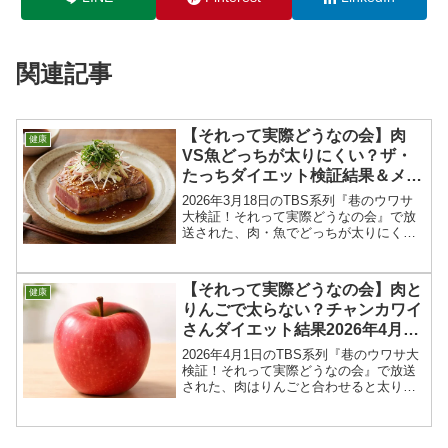
関連記事
【それって実際どうなの会】肉
健康
VS魚どっちが太りにくい？ザ・
たっちダイエット検証結果＆メニ
ュー2026年3月18日
2026年3月18日のTBS系列『巷のウワサ
大検証！それって実際どうなの会』で放
送された、肉・魚でどっちが太りにくい
のか⁉︎ザ・たっちさんのダイエット検証＆
結果を紹介します！今回の「それって実
際どうなの会」では、1人は肉料理を食
【それって実際どうなの会】肉と
健康
べ、もう1人...
りんごで太らない？チャンカワイ
さんダイエット結果2026年4月1
日
2026年4月1日のTBS系列『巷のウワサ大
検証！それって実際どうなの会』で放送
された、肉はりんごと合わせると太りに
くい？？チャンカワイさんのダイエット
検証＆結果、メニューを紹介します！肉
に栄養豊富なリンゴを合わせれば、好き