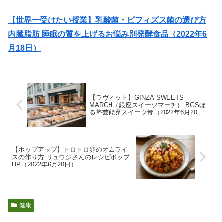
【世界一受けたい授業】乳酸菌・ビフィズス菌の選び方
内臓脂肪 睡眠の質を上げるお悩み別発酵食品（2022年6
月18日）
【ラヴィット】GINZA SWEETS
MARCH（銀座スイーツマーチ） BGSぼ
る塾芸能界スイーツ部（2022年6月20
日）
【ポップアップ】トロトロ卵のオムライ
スの作り方 リュウジさんのレシピポップ
UP（2022年6月20日）
健康