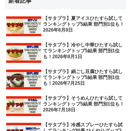
新着記事
【サタプラ】夏アイスひたすら試して
ランキングトップ5結果 部門別1位も！
2026年8月8日
【サタプラ】冷やし中華ひたすら試し
てランキングトップ5結果 部門別1位
も！2026年8月1日
【サタプラ】絹ごし豆腐ひたすら試し
てランキングトップ5結果 部門別1位
も！2026年7月25日
【サタプラ】そうめんひたすら試して
ランキングトップ5結果 部門別1位も！
2026年7月18日
【サタプラ】冷感スプレーひたすら試
してランキング結果 ひんやりグッズ2