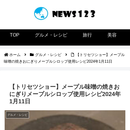
TOP
グルメ・レシピ
旅行
美容
ホーム
グルメ・レシピ
【トリセツショー】メープル
味噌の焼きおにぎりメープルシロップ使用レシピ2024年1月11日
【トリセツショー】メープル味噌の焼きお
にぎりメープルシロップ使用レシピ2024年
1月11日
グルメ・レシピ