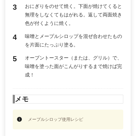
おにぎりをのせて焼く。下面が焼けてくると
無理をしなくてもはがれる。返して両面焼き
色が付くように焼く。
味噌とメープルシロップを混ぜ合わせたもの
を片面にたっぷり塗る。
オーブントースター（または、グリル）で、
味噌を塗った面がこんがりするまで焼けば完
成！
メモ
メープルシロップ使用レシピ