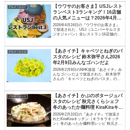
をもとに、コンビニ、スーパーなどで買
【ウワサのお客さま】USJレスト
グルメ・レシピ
える 11種類...
ランベスト3ランキング！16店舗
の人気メニューは？2026年4月24
日
2026年4月24日の『ウワサのお客さま』
で放送された、USJ（ユニバーサルスタ
ジオジャパン）全レストラン16店舗の人
気メニューベスト3ランキングを紹介しま
す。今回のウワサのお客様では、USJの
お客さん200人に調査を行い、全レストラ
【あさイチ】キャベツとねぎのパ
グルメ・レシピ
ンの最...
スタのレシピ 鈴木弥平さん2026
年2月9日みんなゴハンだよ
2026年2月9日のNHK放送『あさイチ』み
んなゴハンだよで放送された、鈴木弥平
さんの「キャベツとねぎのパスタ」のレ
シピを紹介します！今回のあさイチ みん
なゴハンだよは、「ピアットスズキ」オ
ーナーシェフの鈴木弥平さんが登場！ミ
【あさイチ】かぶのポタージュパ
グルメ・レシピ
ラノ・コルティ...
スタのレシピ 秋元さくらシェフ
冬のあったか麺料理 KiraKiraキッ
チン2026年2月10日
2026年2月10日の『あさイチ』で放送さ
れたKiraKiraキッチン（キラキラキッチ
ン）冬のあったか麺料理レシピ 秋元さく
らシェフの洋食 「かぶのポタージュパス