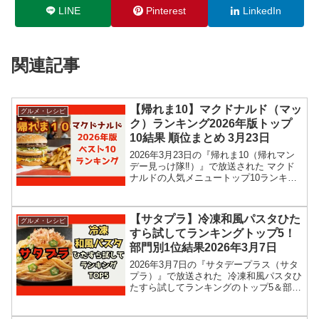
LINE
Pinterest
LinkedIn
関連記事
【帰れま10】マクドナルド（マッ
グルメ・レシピ
ク）ランキング2026年版トップ
10結果 順位まとめ 3月23日
2026年3月23日の『帰れま10（帰れマン
デー見っけ隊‼︎）』で放送された マクド
ナルドの人気メニュートップ10ランキン
グ結果を紹介します！タカアンドトシに
加え、も参戦して、マックの2026年版最
新トップ10ランキングを当てます。5年前
【サタプラ】冷凍和風パスタひた
グルメ・レシピ
の...
すら試してランキングトップ5！
部門別1位結果2026年3月7日
2026年3月7日の『サタデープラス（サタ
プラ）』で放送された 冷凍和風パスタひ
たすら試してランキングのトップ5＆部門
別1位の結果を紹介します！この記事で
は、番組放送直後に紹介された最新情報