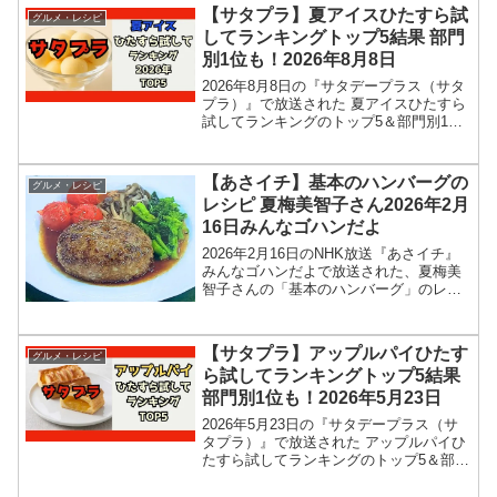
をもとに、コンビニ、スーパーなどで買
【サタプラ】夏アイスひたすら試
グルメ・レシピ
える 13種...
してランキングトップ5結果 部門
別1位も！2026年8月8日
2026年8月8日の『サタデープラス（サタ
プラ）』で放送された 夏アイスひたすら
試してランキングのトップ5＆部門別1位
の結果を紹介します！この記事では、番
組放送直後に紹介された最新情報をもと
に、コンビニ、スーパーなどで買える 14
【あさイチ】基本のハンバーグの
グルメ・レシピ
種類の夏ア...
レシピ 夏梅美智子さん2026年2月
16日みんなゴハンだよ
2026年2月16日のNHK放送『あさイチ』
みんなゴハンだよで放送された、夏梅美
智子さんの「基本のハンバーグ」のレシ
ピを紹介します！今回のあさイチ みんな
ゴハンだよは、料理研究家の夏梅美智子
さんが登場！菜の花や、ミニトマトなど
【サタプラ】アップルパイひたす
グルメ・レシピ
春の野菜ととも...
ら試してランキングトップ5結果
部門別1位も！2026年5月23日
2026年5月23日の『サタデープラス（サ
タプラ）』で放送された アップルパイひ
たすら試してランキングのトップ5＆部門
別1位の結果を紹介します！この記事で
は、番組放送直後に紹介された最新情報