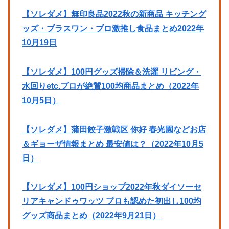
【ソレダメ】無印良品2022秋の新商品 キッチング
ッズ・プラスワン・プロ激推し食品まとめ2022年
10月19日
【ソレダメ】100円グッズ掃除＆洗濯 リビング・
水回りetc.プロが絶賛100均商品まとめ（2022年
10月5日）
【ソレダメ】蒲田餃子激戦区 你好 春光園などお店
＆ギョーザ情報まとめ 最安値は？（2022年10月5
日）
【ソレダメ】100円ショップ2022年秋ダイソーセ
リアキャンドゥワッツ プロも認めた初出し100均
グッズ商品まとめ（2022年9月21日）