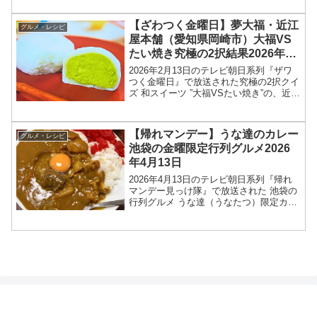
タ」の作り方を紹介します！今回の「あ
さイチ」では、KiraKiraキッチンで、...
【ざわつく金曜日】夢大福・近江
グルメ・レシピ
屋本舗（愛知県岡崎市）大福VS
たい焼き究極の2択結果2026年2
月13日
2026年2月13日のテレビ朝日系列『ザワ
つく金曜日』で放送された究極の2択クイ
ズ 和スイーツ ”大福VSたい焼き”の、近江
屋本舗（愛知県岡崎市）夢大福のお取り
寄せ情報を紹介します！今回のざわつく
金曜日では、和スイーツの定番、大福と
【帰れマンデー】うな達のカレー
グルメ・レシピ
たい焼き...
池袋の金曜限定行列グルメ2026
年4月13日
2026年4月13日のテレビ朝日系列『帰れ
マンデー見っけ隊』で放送された 池袋の
行列グルメ うな達（うなたつ）限定カレ
ー店舗情報を紹介します！今回の「帰れ
マンデー見っけ隊‼︎」では、日本のそこに
どうして行列が？行列店が特集されまし
た。うな達...