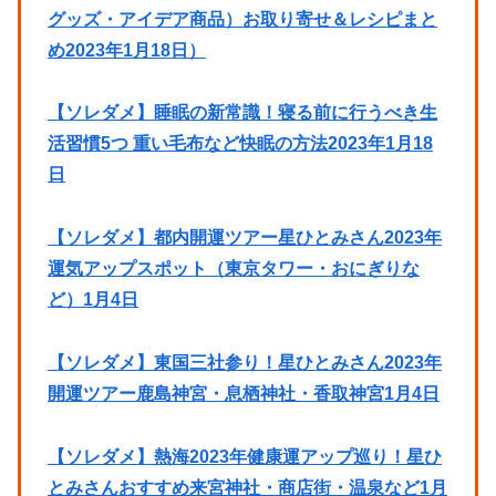
グッズ・アイデア商品）お取り寄せ＆レシピまと
め2023年1月18日）
【ソレダメ】睡眠の新常識！寝る前に行うべき生
活習慣5つ 重い毛布など快眠の方法2023年1月18
日
【ソレダメ】都内開運ツアー星ひとみさん2023年
運気アップスポット（東京タワー・おにぎりな
ど）1月4日
【ソレダメ】東国三社参り！星ひとみさん2023年
開運ツアー鹿島神宮・息栖神社・香取神宮1月4日
【ソレダメ】熱海2023年健康運アップ巡り！星ひ
とみさんおすすめ来宮神社・商店街・温泉など1月