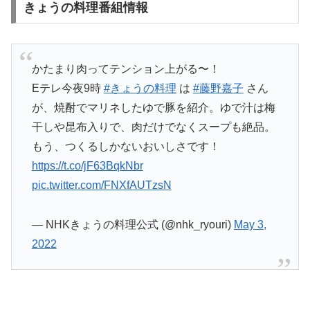
きょうの料理番組情報
かたまり肉ってテンション上がる〜！
Eテレ今夜9時
#きょうの料理
は
#藤野嘉子
さん
が、焼酎でマリネしたゆで豚を紹介。ゆで汁は梅
干しや昆布入りで、肉だけでなくスープも絶品。
もう、つくるしかないおいしさです！
https://t.co/jF63BqkNbr
pic.twitter.com/FNXfAUTzsN
— NHKきょうの料理公式 (@nhk_ryouri)
May 3,
2022