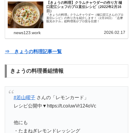
【きょうの料理】クラムチャウダーの作り方 樋
口宏江シェフのプロ直伝レシピ（2022年2月16
日）
『きょうの料理』クラムチャウダー（樋口宏江さんのプロ
直伝レシピ）の作り方を紹介します！（2月16日）「志摩
観光ホテル」総料理長がプロ技を伝授！
2026.02.17
news123.work
⇒ きょうの料理記事一覧
きょうの料理番組情報
#若山曜子
さんの「レモンカード」
レシピ公開中▼https://t.co/uwVr124oVc
他にも
・たまねぎレモンドレッシング