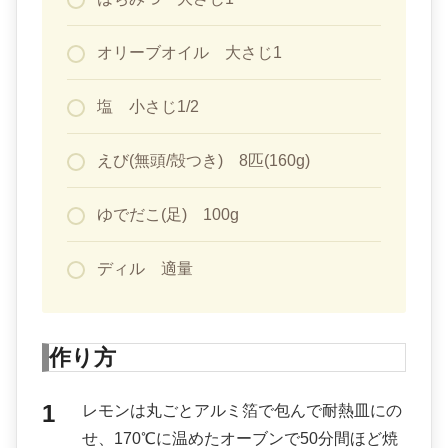
オリーブオイル 大さじ1
塩 小さじ1/2
えび(無頭/殻つき) 8匹(160g)
ゆでだこ(足) 100g
ディル 適量
作り方
レモンは丸ごとアルミ箔で包んで耐熱皿にの
せ、170℃に温めたオーブンで50分間ほど焼