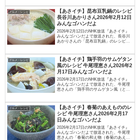
作り方を紹介します！今回の「あさイ
チ」では、KiraKiraキッチンで、冬のあ...
【あさイチ】昆布豆乳鍋のレシピ
グルメ・レシピ
長谷川あかりさん2026年2月12日
みんなゴハンだよ
2026年2月12日のNHK放送『あさイチ』
みんなゴハンだよで放送された、長谷川
あかりさんの「昆布豆乳鍋」のレシピを
紹介します！今回のあさイチ みんなゴハ
ンだよは、料理研究家の長谷川あかりさ
んが登場！具材を入れて煮るだけのノン
【あさイチ】鶏手羽のサムゲタン
グルメ・レシピ
オイル鍋のレシ...
風のレシピ 牛尾理恵さん2026年2
月17日みんなゴハンだよ
2026年2月17日のNHK放送『あさイチ』
みんなゴハンだよで放送された、牛尾理
恵さんの「鶏手羽のサムゲタン風（とり
てばの参鶏湯風）」のレシピを紹介しま
す！今回のあさイチ みんなゴハンだよ
は、料理研究家の牛尾理恵さんが登場！
【あさイチ】春菊のあえもののレ
グルメ・レシピ
鶏手羽で作る参鶏...
シピ 牛尾理恵さん2026年2月17
日みんなゴハンだよ
2026年2月17日のNHK放送『あさイチ』
みんなゴハンだよで放送された、牛尾理
恵さんの「春菊の和え物（春菊のあえも