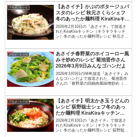
さんが登場！菜の花や、ミニトマトなど
【あさイチ】かぶのポタージュパ
グルメ・レシピ
春の野菜ととも...
スタのレシピ 秋元さくらシェフ
冬のあったか麺料理 KiraKiraキッ
チン2026年2月10日
2026年2月10日の『あさイチ』で放送さ
れたKiraKiraキッチン（キラキラキッチ
ン）冬のあったか麺料理レシピ 秋元さく
らシェフの洋食 「かぶのポタージュパス
タ」の作り方を紹介します！今回の「あ
さイチ」では、KiraKiraキッチンで、...
あさイチ春野菜のホイコーロー風
グルメ・レシピ
みそ炒めのレシピ 菊池晋作さん
2026年3月9日みんなゴハンだよ
2026年3月9日のNHK放送『あさイチ』み
んなゴハンだよで放送された、菊池晋作
さんの「春野菜の回鍋肉風味噌炒め（春
野菜のホイコーロー風みそ炒め）」のレ
シピを紹介します！今回のあさイチ みん
なゴハンだよは、料理研究家の菊池晋作
【あさイチ】明太かき玉うどんの
グルメ・レシピ
さんが登場！豆...
レシピ 荻野聡士シェフ冬のあっ
たか麺料理 KiraKiraキッチン
2026年2月10日
2026年2月10日の『あさイチ』で放送さ
れたKiraKiraキッチン（キラキラキッチ
ン）冬のあったか麺料理レシピ 荻野聡士
シェフの和食 「明太かきたまうどん」の