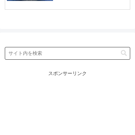
の）」のレシピを紹介します！今回のあ
さイチ みんなゴハンだよは、料理研究家
の牛尾理恵さんが登場！春菊のあえもの
のレシピを教え...
スポンサーリンク