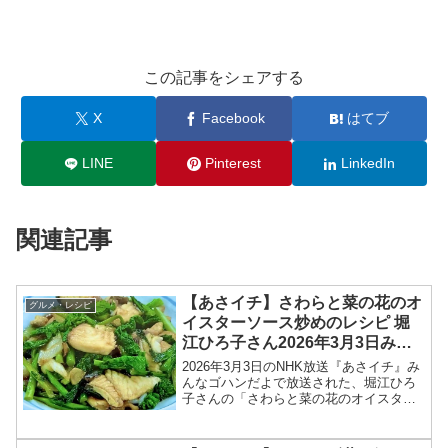
この記事をシェアする
X
Facebook
はてブ
LINE
Pinterest
LinkedIn
関連記事
【あさイチ】さわらと菜の花のオ
グルメ・レシピ
イスターソース炒めのレシピ 堀
江ひろ子さん2026年3月3日みん
なゴハンだよ
2026年3月3日のNHK放送『あさイチ』み
んなゴハンだよで放送された、堀江ひろ
子さんの「さわらと菜の花のオイスター
ソース炒め」のレシピを紹介します！今
回のあさイチ みんなゴハンだよは、料理
研究家の堀江ひろ子さんが登場！さわら