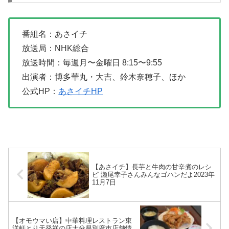
番組名：あさイチ
放送局：NHK総合
放送時間：毎週月〜金曜日 8:15〜9:55
出演者：博多華丸・大吉、鈴木奈穂子、ほか
公式HP：
あさイチHP
【あさイチ】長芋と牛肉の甘辛煮のレシ
ピ 瀬尾幸子さんみんなゴハンだよ2023年
11月7日
【オモウマい店】中華料理レストラン東
洋軒とり天発祥の店大分県別府市店舗情