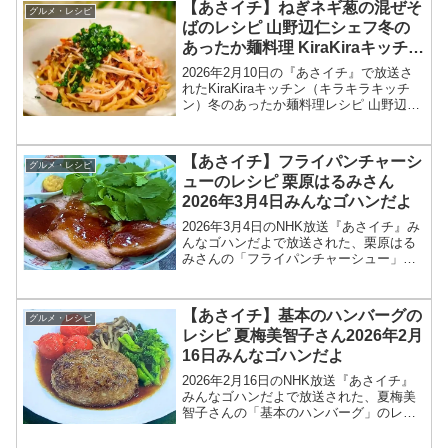
【あさイチ】ねぎネギ葱の混ぜそ
グルメ・レシピ
はふっくら、菜...
ばのレシピ 山野辺仁シェフ冬の
あったか麺料理 KiraKiraキッチン
2026年2月10日
2026年2月10日の『あさイチ』で放送さ
れたKiraKiraキッチン（キラキラキッチ
ン）冬のあったか麺料理レシピ 山野辺仁
シェフの中華 「ねぎ！ネギ！葱！の混ぜ
そば」の作り方を紹介します！今回の
「あさイチ」では、KiraKiraキッチンで...
【あさイチ】フライパンチャーシ
グルメ・レシピ
ューのレシピ 栗原はるみさん
2026年3月4日みんなゴハンだよ
2026年3月4日のNHK放送『あさイチ』み
んなゴハンだよで放送された、栗原はる
みさんの「フライパンチャーシュー」の
レシピを紹介します！今回のあさイチ み
んなゴハンだよは、料理研究家の栗原は
るみさんが登場！栗原さんが東日本大震
【あさイチ】基本のハンバーグの
グルメ・レシピ
災の際、被災地...
レシピ 夏梅美智子さん2026年2月
16日みんなゴハンだよ
2026年2月16日のNHK放送『あさイチ』
みんなゴハンだよで放送された、夏梅美
智子さんの「基本のハンバーグ」のレシ
ピを紹介します！今回のあさイチ みんな
ゴハンだよは、料理研究家の夏梅美智子