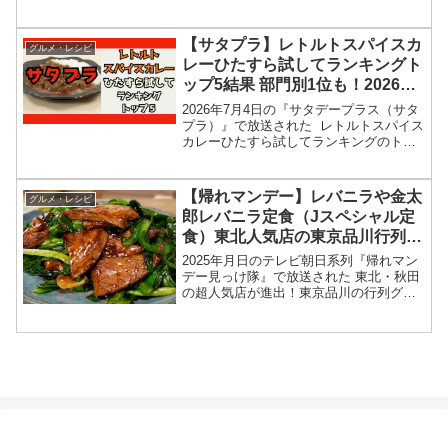
る焼芋行列グルメ 店舗情報を紹介しま
す！今回の「帰れマンデー見っけ隊‼︎」で
は、日本のそこにどうして行列が？行列
【サタプラ】レトルトスパイスカ
グルメ・レシピ
店が特集されま...
レーひたすら試してランキングト
ップ5結果 部門別1位も！2026年
7月4日
2026年7月4日の『サタデープラス（サタ
プラ）』で放送された レトルトスパイス
カレーひたすら試してランキングのトッ
プ5＆部門別1位の結果を紹介します！こ
の記事では、番組放送直後に紹介された
最新情報をもとに、コンビニ、スーパー
【帰れマンデー】レバニラや金太
グルメ・レシピ
などで買える...
郎レバニラ定食（Jスペシャル定
食）東北人気店の東京品川行列グ
ルメ2026年3月2日
2025年月日のテレビ朝日系列『帰れマン
デー見っけ隊』で放送された 東北・秋田
の超人気店が進出！東京品川の行列グル
メ レバニラや金太郎 レバニラ定食（Jス
ペシャル定食）店舗情報を紹介します！
今回の「帰れマンデー見っけ隊‼︎」では、
日本のそこ...