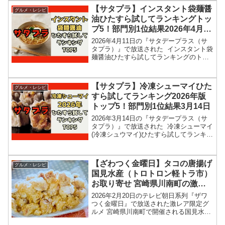
の牛尾理恵さんが登場！春菊のあえもの
【サタプラ】インスタント袋麺醤
グルメ・レシピ
のレシピを教え...
油ひたすら試してランキングトッ
プ5！部門別1位結果2026年4月11
日
2026年4月11日の『サタデープラス（サ
タプラ）』で放送された インスタント袋
麺醤油ひたすら試してランキングのトッ
プ5＆部門別1位の結果を紹介します！こ
の記事では、番組放送直後に紹介された
最新情報をもとに、コンビニ、スーパー
【サタプラ】冷凍シューマイひた
グルメ・レシピ
などで買える...
すら試してランキング2026年版
トップ5！部門別1位結果3月14日
2026年3月14日の『サタデープラス（サ
タプラ）』で放送された 冷凍シューマイ
(冷凍シュウマイ)ひたすら試してランキン
グのトップ5＆部門別1位の結果を紹介し
ます！この記事では、番組放送直後に紹
介された最新情報をもとに、コンビニ、
【ざわつく金曜日】タコの唐揚げ
グルメ・レシピ
スーパー...
国見水産（トロトロン軽トラ市）
お取り寄せ 宮崎県川南町の激レ
ア限定グルメお店情報2026年2月
2026年2月20日のテレビ朝日系列『ザワ
20日
つく金曜日』で放送された激レア限定グ
ルメ 宮崎県川南町で開催される国見水産
（トロトロン軽トラ市）のタコの唐揚げ