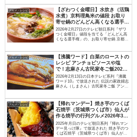
お店情報を紹介します！今回のざわつく
金曜日では、全国の激レア限定グル獲得
【ざわつく金曜日】水炊き（活鶏
グルメ・レシピ
を目指して、高嶋...
水煮）京料理鳥米の値段 お取り
寄せ鍋のどんどん高くなる選手権
2026年2月27日
2026年2月27日のテレビ朝日系列『ザワ
つく金曜日』値段を当てる「どんどん高
くなる選手権」の、お取り寄せ鍋 京都の
京料理鳥米 水炊き（活鶏水煮いけどりみ
ずたき）の値段、お取り寄せ情報をまと
めます！ざわつく金曜日では「どんどん
【沸騰ワード】白菜のローストの
グルメ・レシピ
高くなる選手権...
レシピ アンチョビソースや塩
で！志麻さん古民家冬ご飯2026
年2月13日
2026年2月13日の日本テレビ系列『沸騰
ワード10』で放送された 伝説の家政婦志
麻さん（しまさん）古民家冬ご飯 アンチ
ョビソース（アンショワヤード）でいた
だく、「白菜のロースト（白菜ステー
キ）」のレシピを紹介します！伝説の家
【帰れマンデー】焼き芋のつくば
グルメ・レシピ
政婦志麻さんが...
石焼芋（茨城県つくば市）仙人が
作る焼芋の行列グルメ2026年3月
9日
2025年月日のテレビ朝日系列『帰れマン
デー見っけ隊』で放送された 焼き芋のつ
くば石焼芋（茨城県つくば市）仙人が作