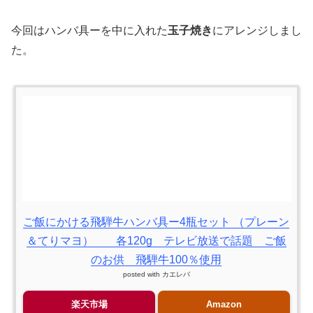
今回はハンバ具ーを中に入れた
玉子焼き
にアレンジしまし
た。
ご飯にかける飛騨牛ハンバ具ー4瓶セット （プレーン
＆てりマヨ） 各120g テレビ放送で話題 ご飯
のお供 飛騨牛100％使用
posted with
カエレバ
楽天市場
Amazon