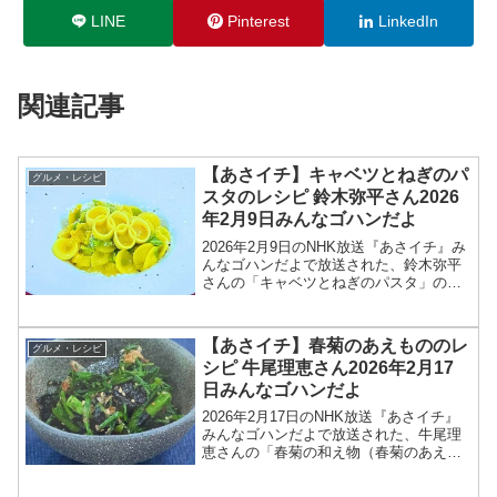
LINE
Pinterest
LinkedIn
関連記事
【あさイチ】キャベツとねぎのパ
グルメ・レシピ
スタのレシピ 鈴木弥平さん2026
年2月9日みんなゴハンだよ
2026年2月9日のNHK放送『あさイチ』み
んなゴハンだよで放送された、鈴木弥平
さんの「キャベツとねぎのパスタ」のレ
シピを紹介します！今回のあさイチ みん
なゴハンだよは、「ピアットスズキ」オ
ーナーシェフの鈴木弥平さんが登場！ミ
【あさイチ】春菊のあえもののレ
グルメ・レシピ
ラノ・コルティ...
シピ 牛尾理恵さん2026年2月17
日みんなゴハンだよ
2026年2月17日のNHK放送『あさイチ』
みんなゴハンだよで放送された、牛尾理
恵さんの「春菊の和え物（春菊のあえも
の）」のレシピを紹介します！今回のあ
さイチ みんなゴハンだよは、料理研究家