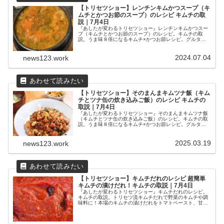
【トリセツショー】レンチンキムかつスープ（キ
ムチとかつお節のスープ）のレシピ キムチの取
説｜7月4日
『あしたが変わるトリセツショー』レンチンキムかつスー
プ（キムチとかつお節のスープ）のレシピ。キムチの取
説。うま味８倍になるキムチ×かつお節レシピ。グルタミ
ン酸とイノシン酸で旨味が最大８倍に！2024/0704
2024.07.04
news123.work
【トリセツショー】そのまんまキムツナ飯（キム
チとツナ缶の炊き込みご飯）のレシピ キムチの
取説｜7月4日
『あしたが変わるトリセツショー』そのまんまキムツナ飯
（キムチとツナ缶の炊き込みご飯）のレシピ。キムチの取
説。うま味８倍になるキムチ×かつお節レシピ。グルタミ
ン酸とイノシン酸で旨味が最大８倍に！2024/0704
2025.03.19
news123.work
【トリセツショー】キムチだれのレシピ 超簡単
キムチの漬けだれ！キムチの取説｜7月4日
『あしたが変わるトリセツショー』キムチだれのレシピ。
キムチの取説。トリセツ流キムチだれで野菜のキムチや調
味料に！本場のキムチの漬けだれをトマトペースト、甘
酒、ナンプラー、さきいか、かつお節などで代用。
2024/0704