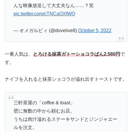
んな映像放送して大丈夫なん……？笑
pic.twitter.com/cTNCaOXfWQ
— オメガルビィ (@dovelive8)
October 5, 2022
一番人気は、
とろける抹茶ガトーショコラぱん2,580円
で
す。
ナイフを入れると抹茶ショコラが溢れ出すトーストです。
三軒茶屋の「coffee & toast」
壁に無数の中から頼むお店。
うちは肉汁溢れるステーキサンドとジンジャエー
ルを注文。