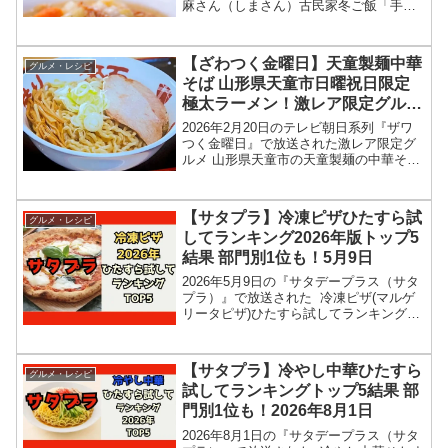
麻さん（しまさん）古民家冬ご飯「手羽
元のコンフィ」のレシピを紹介します！
伝説の家政婦志麻さんが購入した古民家
改装ドキュメント続編！新居改装プロジ
【ざわつく金曜日】天童製麺中華
グルメ・レシピ
ェクトに、今回...
そば 山形県天童市日曜祝日限定
極太ラーメン！激レア限定グルメ
お店情報2026年2月20日
2026年2月20日のテレビ朝日系列『ザワ
つく金曜日』で放送された激レア限定グ
ルメ 山形県天童市の天童製麺の中華そば
お店情報を紹介します！今回のざわつく
金曜日では、全国の激レア限定グル獲得
を目指して、高嶋ちさ子さん、長嶋一茂
【サタプラ】冷凍ピザひたすら試
グルメ・レシピ
さん、石原良純...
してランキング2026年版トップ5
結果 部門別1位も！5月9日
2026年5月9日の『サタデープラス（サタ
プラ）』で放送された 冷凍ピザ(マルゲ
リータピザ)ひたすら試してランキングの
トップ5＆部門別1位の結果を紹介しま
す！この記事では、番組放送直後に紹介
された最新情報をもとに、コンビニ、ス
【サタプラ】冷やし中華ひたすら
グルメ・レシピ
ーパーなどで...
試してランキングトップ5結果 部
門別1位も！2026年8月1日
2026年8月1日の『サタデープラス（サタ