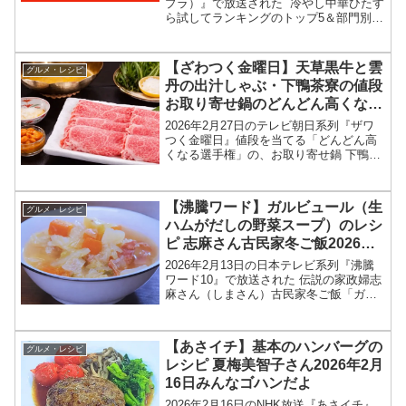
プラ）』で放送された 冷やし中華ひたす
ら試してランキングのトップ5＆部門別1
位の結果を紹介します！この記事では、
番組放送直後に紹介された最新情報をも
とに、コンビニ、スーパーなどで買える
【ざわつく金曜日】天草黒牛と雲
グルメ・レシピ
13種類の...
丹の出汁しゃぶ・下鴨茶寮の値段
お取り寄せ鍋のどんどん高くなる
選手権2026年2月27日
2026年2月27日のテレビ朝日系列『ザワ
つく金曜日』値段を当てる「どんどん高
くなる選手権」の、お取り寄せ鍋 下鴨茶
寮の天草黒牛と雲丹の出汁しゃぶの値
段、お取り寄せ情報をまとめます！ざわ
つく金曜日では「どんどん高くなる選手
【沸騰ワード】ガルビュール（生
グルメ・レシピ
権」と題して、冬に...
ハムがだしの野菜スープ）のレシ
ピ 志麻さん古民家冬ご飯2026年2
月13日
2026年2月13日の日本テレビ系列『沸騰
ワード10』で放送された 伝説の家政婦志
麻さん（しまさん）古民家冬ご飯「ガル
ビュール（生ハムがだしの野菜スー
プ）」のレシピを紹介します！伝説の家
政婦志麻さんが購入した古民家改装ドキ
【あさイチ】基本のハンバーグの
グルメ・レシピ
ュメント続編！新居...
レシピ 夏梅美智子さん2026年2月
16日みんなゴハンだよ
2026年2月16日のNHK放送『あさイチ』