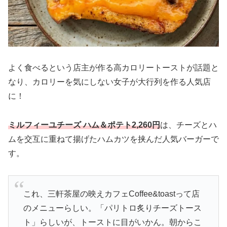
よく食べるという店主が作る高カロリートーストが話題と
なり、カロリーを気にしない女子が大行列を作る人気店
に！
ミルフィーユチーズ ハム＆ポテト2,260円
は、チーズとハ
ムを交互に重ねて揚げたハムカツを挟んだ人気バーガーで
す。
これ、三軒茶屋の映えカフェCoffee&toastって店
のメニューらしい。「パリトロ炙りチーズトース
ト」らしいが、トーストに目がいかん。朝からこ