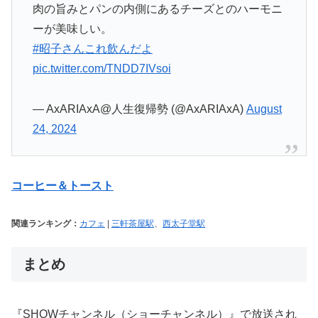
肉の旨みとパンの内側にあるチーズとのハーモニ
ーが美味しい。
#昭子さんこれ飲んだよ
pic.twitter.com/TNDD7IVsoi
— AxARIAxA@人生復帰勢 (@AxARIAxA)
August
24, 2024
コーヒー＆トースト
関連ランキング：
カフェ
|
三軒茶屋駅
、
西太子堂駅
まとめ
『SHOWチャンネル（ショーチャンネル）』で放送され