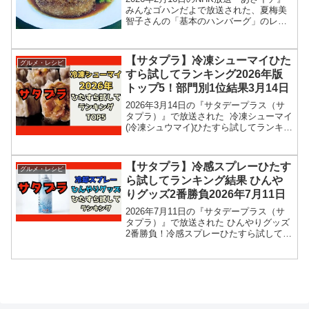
みんなゴハンだよで放送された、夏梅美
智子さんの「基本のハンバーグ」のレシ
ピを紹介します！今回のあさイチ みんな
ゴハンだよは、料理研究家の夏梅美智子
さんが登場！菜の花や、ミニトマトなど
【サタプラ】冷凍シューマイひた
グルメ・レシピ
春の野菜ととも...
すら試してランキング2026年版
トップ5！部門別1位結果3月14日
2026年3月14日の『サタデープラス（サ
タプラ）』で放送された 冷凍シューマイ
(冷凍シュウマイ)ひたすら試してランキン
グのトップ5＆部門別1位の結果を紹介し
ます！この記事では、番組放送直後に紹
介された最新情報をもとに、コンビニ、
【サタプラ】冷感スプレーひたす
グルメ・レシピ
スーパー...
ら試してランキング結果 ひんや
りグッズ2番勝負2026年7月11日
2026年7月11日の『サタデープラス（サ
タプラ）』で放送された ひんやりグッズ
2番勝負！冷感スプレーひたすら試してラ
ンキングの結果を紹介します！この記事
では、番組放送直後に紹介された最新情
報をもとに、人気生活雑貨のひんやりグ
ッズ２番勝負の...