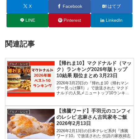
X
Facebook
はてブ
LINE
Pinterest
LinkedIn
関連記事
【帰れま10】マクドナルド（マッ
グルメ・レシピ
ク）ランキング2026年版トップ
10結果 順位まとめ 3月23日
2026年3月23日の『帰れま10（帰れマン
デー見っけ隊‼︎）』で放送された マクド
ナルドの人気メニュートップ10ランキン
グ結果を紹介します！タカアンドトシに
加え、も参戦して、マックの2026年版最
新トップ10ランキングを当てます。5年前
【沸騰ワード】手羽元のコンフィ
グルメ・レシピ
の...
のレシピ 志麻さん古民家冬ご飯
2026年2月13日
2026年2月13日の日本テレビ系列『沸騰
ワード10』で放送された 伝説の家政婦志