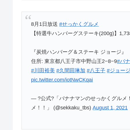
8月1日放送
#せっかくグルメ
【特選牛ハンバーグステーキ(200g)】1,73
『炭焼ハンバーグ＆ステーキ ジョージ』
住所: 東京都八王子市中野山王2−8−9
#バ
#川田裕美
#久間田琳加
#八王子
#ジョー
pic.twitter.com/iotNwCKqai
— ?公式?「バナナマンのせっかくグル
メ！！」 (@sekkaku_tbs)
August 1, 2021