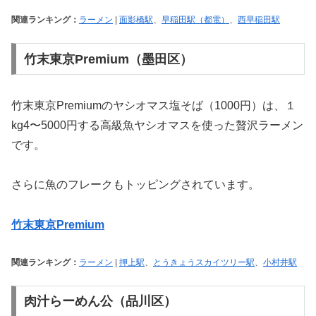
関連ランキング：
ラーメン
|
面影橋駅
、
早稲田駅（都電）
、
西早稲田駅
竹末東京Premium（墨田区）
竹末東京Premiumのヤシオマス塩そば（1000円）は、１
kg4〜5000円する高級魚ヤシオマスを使った贅沢ラーメン
です。
さらに魚のフレークもトッピングされています。
竹末東京Premium
関連ランキング：
ラーメン
|
押上駅
、
とうきょうスカイツリー駅
、
小村井駅
肉汁らーめん公（品川区）