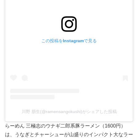
この投稿をInstagramで見る
川野 朋生(@ramensangokushi)がシェアした投稿
らーめん 三極志のウナギ二郎系豚ラーメン（1600円）
は、うなぎとチャーシューが山盛りのインパクト大なラー