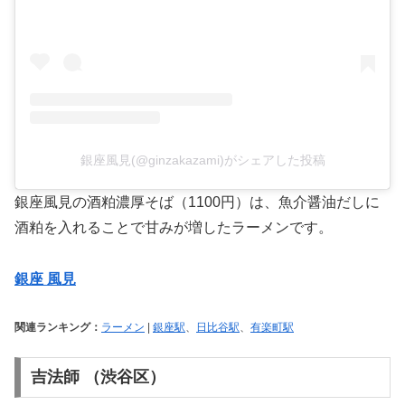
銀座風見(@ginzakazami)がシェアした投稿
銀座風見の酒粕濃厚そば（1100円）は、魚介醤油だしに
酒粕を入れることで甘みが増したラーメンです。
銀座 風見
関連ランキング：
ラーメン
|
銀座駅
、
日比谷駅
、
有楽町駅
吉法師
（渋谷区）