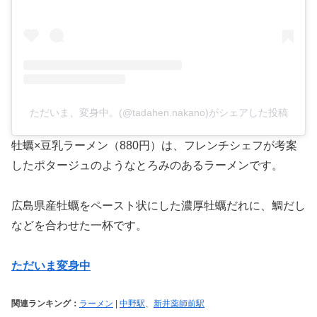
ただいま、変身中。(@tadahen.nakano)がシェアした投稿
牡蠣×豆乳ラーメン（880円）は、フレンチシェフが考案
したポタージュのようなとろみのあるラーメンです。
広島県産牡蠣をペースト状にした濃厚牡蠣だれに、鯛だし
などを合わせた一杯です。
ただいま変身中
関連ランキング：
ラーメン
|
中野駅
、
新井薬師前駅