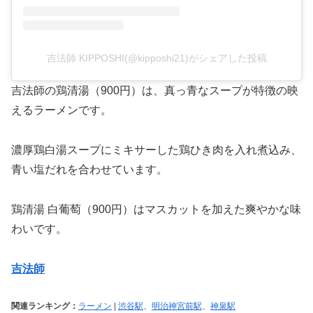
吉法師 KIPPOSHI(@kipposhi21)がシェアした投稿
吉法師の鶏清湯（900円）は、真っ青なスープが特徴の映
えるラーメンです。
濃厚鶏白湯スープにミキサーした鶏ひき肉を入れ煮込み、
青い塩だれを合わせています。
鶏清湯 白葡萄（900円）はマスカットを加えた爽やかな味
わいです。
吉法師
関連ランキング：
ラーメン
|
渋谷駅
、
明治神宮前駅
、
神泉駅