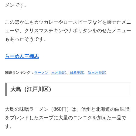
メンです。
このほかにもカツカレーやロースビーフなどを乗せたメニ
ューや、クリスマスチキンやナポリタンをのせたメニュー
もあったそうです。
らーめん三極志
関連ランキング：
ラーメン
|
三河島駅
、
日暮里駅
、
新三河島駅
大島（江戸川区）
大島の味噌ラーメン（860円）は、信州と北海道の白味噌
をブレンドしたスープに大量のニンニクを加えた一品で
す。