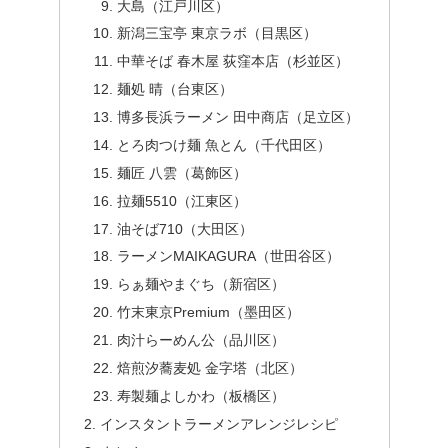
大島（江戸川区）
新潟三宝亭 東京ラボ（目黒区）
中華そば 春木屋 荻窪本店（杉並区）
麺処 晴（台東区）
博多長浜ラーメン 田中商店（足立区）
とろ肉つけ麺 魚とん（千代田区）
麺匠 八雲（葛飾区）
拉麺5510（江東区）
油そば710（大田区）
ラーメンMAIKAGURA（世田谷区）
らぁ麺やまぐち（新宿区）
竹末東京Premium（墨田区）
肉汁らーめん公（品川区）
焙煎汐蕎麦処 金字塔（北区）
寿製麺よしかわ（板橋区）
インスタントラーメンアレンジレシピ