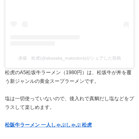
赤坂 松虎(@akasaka_matsutora)がシェアした投稿
松虎のA5松坂牛ラーメン（1980円）は、松坂牛が丼を覆
う新ジャンルの黄金スープラーメンです。
塩は一切使っていないので、後入れで真鯛だし塩などをプ
ラスして楽しめます。
松阪牛ラーメン 一人しゃぶしゃぶ 松虎