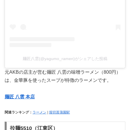
麺匠八雲(@yagumo_ramen)がシェアした投稿
元AKBの店主が営む麺匠 八雲の味噌ラーメン（800円）
は、金華豚を使ったスープが特徴のラーメンです。
麺匠 八雲 本店
関連ランキング：
ラーメン
|
堀切菖蒲園駅
拉麺5510（江東区）