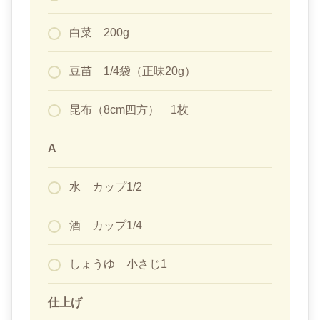
白菜 200g
豆苗 1/4袋（正味20g）
昆布（8cm四方） 1枚
A
水 カップ1/2
酒 カップ1/4
しょうゆ 小さじ1
仕上げ