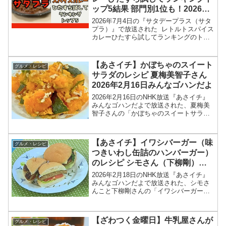
ップ5結果 部門別1位も！2026年
7月4日
2026年7月4日の『サタデープラス（サタ
プラ）』で放送された レトルトスパイス
カレーひたすら試してランキングのトッ
プ5＆部門別1位の結果を紹介します！こ
の記事では、番組放送直後に紹介された
最新情報をもとに、コンビニ、スーパー
【あさイチ】かぼちゃのスイート
グルメ・レシピ
などで買える...
サラダのレシピ 夏梅美智子さん
2026年2月16日みんなゴハンだよ
2026年2月16日のNHK放送『あさイチ』
みんなゴハンだよで放送された、夏梅美
智子さんの「かぼちゃのスイートサラ
ダ」のレシピを紹介します！今回のあさ
イチ みんなゴハンだよは、料理研究家の
夏梅美智子さんが登場！レンチンしたカ
【あさイチ】イワシバーガー（味
グルメ・レシピ
ボチャに、塩・く...
つきいわし缶詰のハンバーガー）
のレシピ シモさん（下柳剛）
2026年2月18日
2026年2月18日のNHK放送『あさイチ』
みんなゴハンだよで放送された、シモさ
んこと下柳剛さんの「イワシバーガー
（味つきいわし缶詰のハンバーガー）」
のレシピを紹介します！今回のあさイチ
みんなゴハンだよは、元プロ野球選手
【ざわつく金曜日】牛乳屋さんが
グルメ・レシピ
で、現在プロ野球開...