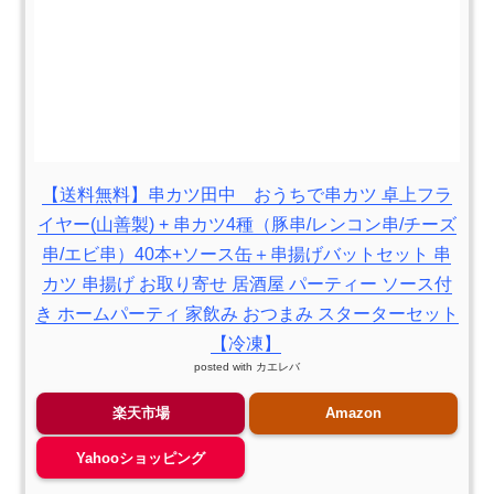
【送料無料】串カツ田中 おうちで串カツ 卓上フラ
イヤー(山善製) + 串カツ4種（豚串/レンコン串/チーズ
串/エビ串）40本+ソース缶＋串揚げバットセット 串
カツ 串揚げ お取り寄せ 居酒屋 パーティー ソース付
き ホームパーティ 家飲み おつまみ スターターセット
【冷凍】
posted with
カエレバ
楽天市場
Amazon
Yahooショッピング