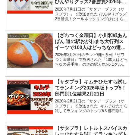
ひんやりグッズ2番勝負2026年7
月11日
2026年7月11日の『サタデープラス（サ
タプラ）』で放送された ひんやりグッズ
2番勝負！クールネックリングひたすら試
してランキングの結果を紹介します！こ
の記事では、番組放送直後に紹介された
最新情報をもとに、人気生活雑貨のひん
【ざわつく金曜日】小川和紙あん
グルメ・レシピ
やりグッズ２番...
ぱん 道の駅おがわまち大行列ス
イーツで100人はどっちなの選手
権2026年3月20日
2026年3月20日のテレビ朝日系列『ザワ
つく金曜日』で放送された「100人はどっ
ちなの選手権」の道の駅人気No.1グルメ
道の駅おがわまちの 小川和紙あんぱんお
店、メニュー情報、結果を紹介します！
今回のざわつく金曜日では、道の駅人気
【サタプラ】キムチひたすら試し
グルメ・レシピ
No....
てランキング2026年版トップ5！
部門別1位結果2月21日
2026年2月21日の『サタデープラス（サ
タプラ）』で放送された キムチひたすら
試してランキングのトップ5＆部門別1位
の結果を紹介します！この記事では、番
組放送直後に紹介された最新情報をもと
に、コンビニ、スーパーなどで買える 12
【サタプラ】レトルトスパイスカ
グルメ・レシピ
種類の調...
レーひたすら試してランキングト