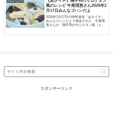
【あさイチ】鶏手羽のサムゲタン
グルメ・レシピ
の２択ク...
風のレシピ 牛尾理恵さん2026年2
月17日みんなゴハンだよ
2026年2月17日のNHK放送『あさイチ』
みんなゴハンだよで放送された、牛尾理
恵さんの「鶏手羽のサムゲタン風（とり
てばの参鶏湯風）」のレシピを紹介しま
す！今回のあさイチ みんなゴハンだよ
は、料理研究家の牛尾理恵さんが登場！
鶏手羽で作る参鶏...
スポンサーリンク