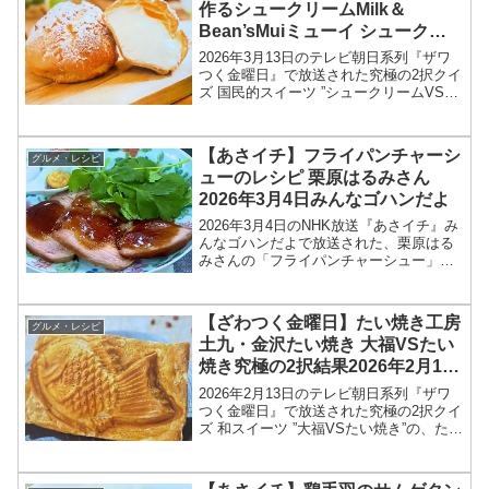
作るシュークリームMilk＆
Bean’sMuiミューイ シュークリ
ームVSいちごパフェ結果2026年
2026年3月13日のテレビ朝日系列『ザワ
3月13日
つく金曜日』で放送された究極の2択クイ
ズ 国民的スイーツ ”シュークリームVSい
ちごパフェ（苺パフェ）”の、牛乳屋さん
が作るシュークリームMilk＆Bean'sMuiミ
ューイ情報を紹介します！今回の...
【あさイチ】フライパンチャーシ
グルメ・レシピ
ューのレシピ 栗原はるみさん
2026年3月4日みんなゴハンだよ
2026年3月4日のNHK放送『あさイチ』み
んなゴハンだよで放送された、栗原はる
みさんの「フライパンチャーシュー」の
レシピを紹介します！今回のあさイチ み
んなゴハンだよは、料理研究家の栗原は
るみさんが登場！栗原さんが東日本大震
【ざわつく金曜日】たい焼き工房
グルメ・レシピ
災の際、被災地...
土九・金沢たい焼き 大福VSたい
焼き究極の2択結果2026年2月13
日
2026年2月13日のテレビ朝日系列『ザワ
つく金曜日』で放送された究極の2択クイ
ズ 和スイーツ ”大福VSたい焼き”の、たい
焼き工房土九・金沢たい焼き情報を紹介
します！今回のざわつく金曜日では、和
スイーツの定番、大福とたい焼きの究極