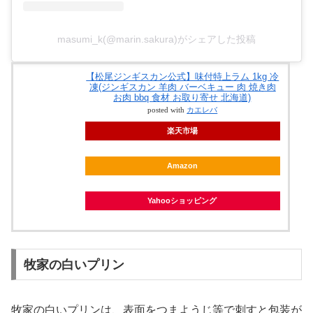
masumi_k(@marin.sakura)がシェアした投稿
【松尾ジンギスカン公式】味付特上ラム 1kg 冷
凍(ジンギスカン 羊肉 バーベキュー 肉 焼き肉
お肉 bbq 食材 お取り寄せ 北海道)
posted with
カエレバ
楽天市場
Amazon
Yahooショッピング
牧家の白いプリン
牧家の白いプリンは、表面をつまようじ等で刺すと包装が