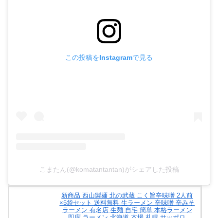
この投稿をInstagramで見る
こまたん(@komatantantan)がシェアした投稿
新商品 西山製麺 北の武蔵 こく旨辛味噌 2人前
×5袋セット 送料無料 生ラーメン 辛味噌 辛みそ
ラーメン 有名店 生麺 自宅 簡単 本格ラーメン
即席 ラーメン 北海道 本場 札幌 サッポロ