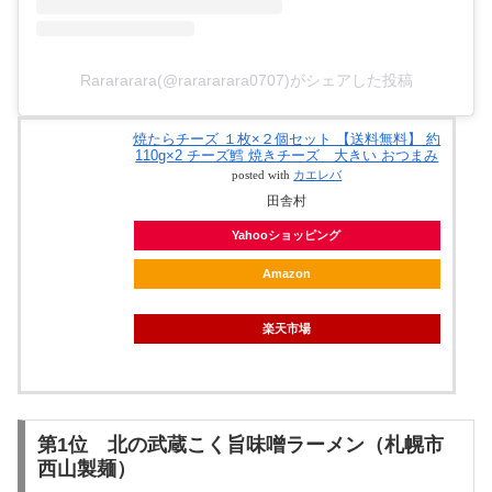
Rarararara(@rarararara0707)がシェアした投稿
焼たらチーズ １枚×２個セット 【送料無料】 約
110g×2 チーズ鱈 焼きチーズ 大きい おつまみ
posted with
カエレバ
田舎村
Yahooショッピング
Amazon
楽天市場
第1位 北の武蔵こく旨味噌ラーメン（札幌市
西山製麺）