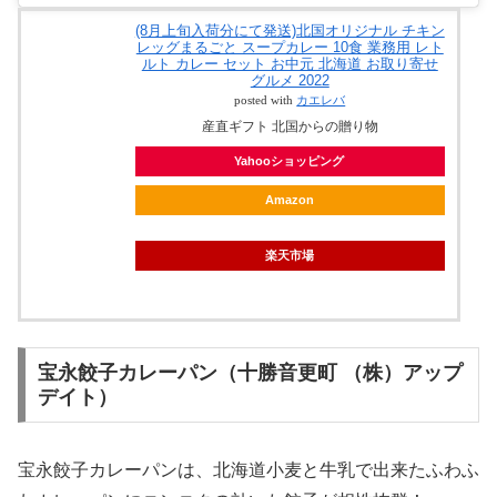
(8月上旬入荷分にて発送)北国オリジナル チキン
レッグまるごと スープカレー 10食 業務用 レト
ルト カレー セット お中元 北海道 お取り寄せ
グルメ 2022
posted with
カエレバ
産直ギフト 北国からの贈り物
Yahooショッピング
Amazon
楽天市場
宝永餃子カレーパン（十勝音更町 （株）アップ
デイト）
宝永餃子カレーパンは、北海道小麦と牛乳で出来たふわふ