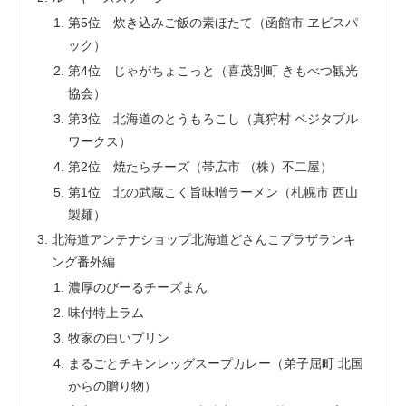
第5位 炊き込みご飯の素ほたて（函館市 ヱビスパ
ック）
第4位 じゃがちょこっと（喜茂別町 きもべつ観光
協会）
第3位 北海道のとうもろこし（真狩村 ベジタブル
ワークス）
第2位 焼たらチーズ（帯広市 （株）不二屋）
第1位 北の武蔵こく旨味噌ラーメン（札幌市 西山
製麺）
北海道アンテナショップ北海道どさんこプラザランキ
ング番外編
濃厚のびーるチーズまん
味付特上ラム
牧家の白いプリン
まるごとチキンレッグスープカレー（弟子屈町 北国
からの贈り物）