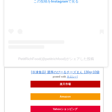
この投稿をInstagramで見る
PetitRichFood(@petitrichfood)がシェアした投稿
[冷凍食品] 濃厚のびーるチーズまん 130g×10袋
posted with
カエレバ
楽天市場
Amazon
Yahooショッピング