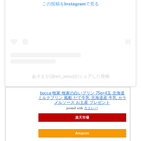
この投稿をInstagramで見る
あそえり(@eri_asou)がシェアした投稿
bocca 牧家 牧家の白いプリン 75g×4玉 北海道
ミルクプリン 風船 だて牛乳 北海道産 牛乳 カラ
メルソース お土産 プレゼント
posted with
カエレバ
楽天市場
Amazon