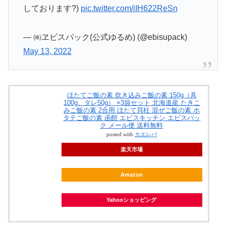
しております?)
pic.twitter.com/iIH622ReSn
— ㈱ヱビスパック(公式ゆるめ) (@ebisupack)
May 13, 2022
ほたてご飯の素 炊き込みご飯の素 150g（具
100g、タレ50g） ×3袋セット 北海道産 たきこ
みご飯の素 2合用 ほたて貝柱 混ぜご飯の素 ホ
タテご飯の素 函館 エビスキッチン エビスパッ
ク メール便 送料無料
posted with
カエレバ
楽天市場
Amazon
Yahooショッピング