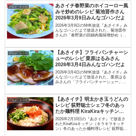
あさイチ春野菜のホイコーロー風
グルメ・レシピ
みそ炒めのレシピ 菊池晋作さん
2026年3月9日みんなゴハンだよ
2026年3月9日のNHK放送『あさイチ』み
んなゴハンだよで放送された、菊池晋作
さんの「春野菜の回鍋肉風味噌炒め（春
野菜のホイコーロー風みそ炒め）」のレ
シピを紹介します！今回のあさイチ みん
なゴハンだよは、料理研究家の菊池晋作
【あさイチ】フライパンチャーシ
グルメ・レシピ
さんが登場！豆...
ューのレシピ 栗原はるみさん
2026年3月4日みんなゴハンだよ
2026年3月4日のNHK放送『あさイチ』み
んなゴハンだよで放送された、栗原はる
みさんの「フライパンチャーシュー」の
レシピを紹介します！今回のあさイチ み
んなゴハンだよは、料理研究家の栗原は
るみさんが登場！栗原さんが東日本大震
【あさイチ】明太かき玉うどんの
グルメ・レシピ
災の際、被災地...
レシピ 荻野聡士シェフ冬のあっ
たか麺料理 KiraKiraキッチン
2026年2月10日
2026年2月10日の『あさイチ』で放送さ
れたKiraKiraキッチン（キラキラキッチ
ン）冬のあったか麺料理レシピ 荻野聡士
シェフの和食 「明太かきたまうどん」の