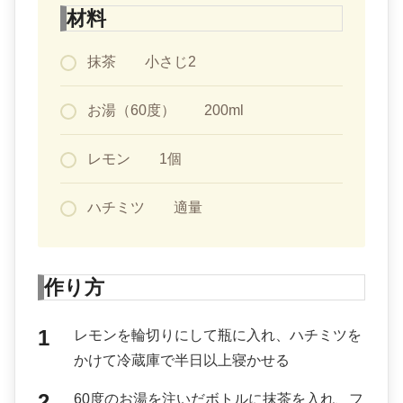
材料
抹茶 小さじ2
お湯（60度） 200ml
レモン 1個
ハチミツ 適量
作り方
レモンを輪切りにして瓶に入れ、ハチミツを
かけて冷蔵庫で半日以上寝かせる
60度のお湯を注いだボトルに抹茶を入れ、フ