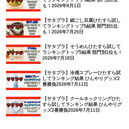
も！2026年8月1日
【サタプラ】絹ごし豆腐ひたすら試し
てランキングトップ5結果 部門別1位
も！2026年7月25日
【サタプラ】そうめんひたすら試して
ランキングトップ5結果 部門別1位も！
2026年7月18日
【サタプラ】冷感スプレーひたすら試
してランキング結果 ひんやりグッズ2
番勝負2026年7月11日
【サタプラ】クールネックリングひた
すら試してランキング結果 ひんやりグ
ッズ2番勝負2026年7月11日