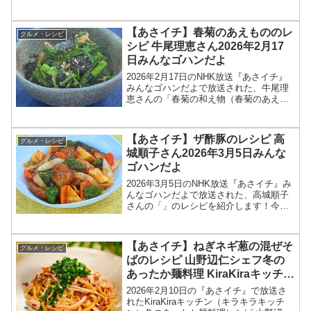
ピを紹介します！今回のあさイチ みんな
ゴハンだよは、料理研究家の夏梅美智子
さんが登場！菜の花や、ミニトマトなど
【あさイチ】春菊のあえもののレ
グルメ・レシピ
春の野菜ととも...
シピ 牛尾理恵さん2026年2月17
日みんなゴハンだよ
2026年2月17日のNHK放送『あさイチ』
みんなゴハンだよで放送された、牛尾理
恵さんの「春菊の和え物（春菊のあえも
の）」のレシピを紹介します！今回のあ
さイチ みんなゴハンだよは、料理研究家
の牛尾理恵さんが登場！春菊のあえもの
【あさイチ】ザ酢豚のレシピ 高
グルメ・レシピ
のレシピを教え...
城順子さん2026年3月5日みんな
ゴハンだよ
2026年3月5日のNHK放送『あさイチ』み
んなゴハンだよで放送された、高城順子
さんの「」のレシピを紹介します！今回
のあさイチ みんなゴハンだよは、料理研
究家の高城順子さんが登場！甘酢にトマ
トケチャップを加えた、ほのかな甘みと
【あさイチ】ねぎネギ葱の混ぜそ
グルメ・レシピ
酸味で、どこか...
ばのレシピ 山野辺仁シェフ冬の
あったか麺料理 KiraKiraキッチン
2026年2月10日
2026年2月10日の『あさイチ』で放送さ
れたKiraKiraキッチン（キラキラキッチ