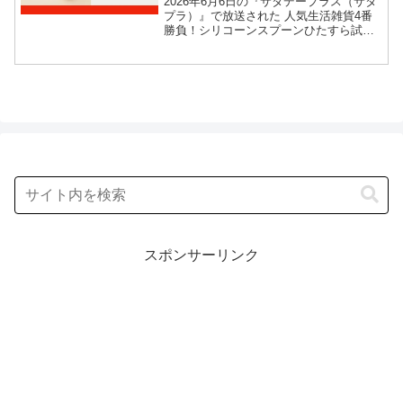
2026年6月6日の『サタデープラス（サタ
プラ）』で放送された 人気生活雑貨4番
勝負！シリコーンスプーンひたすら試し
てランキングの結果を紹介します！この
記事では、番組放送直後に紹介された最
新情報をもとに、人気生活雑貨５社の生
活雑貨四番勝負の...
スポンサーリンク