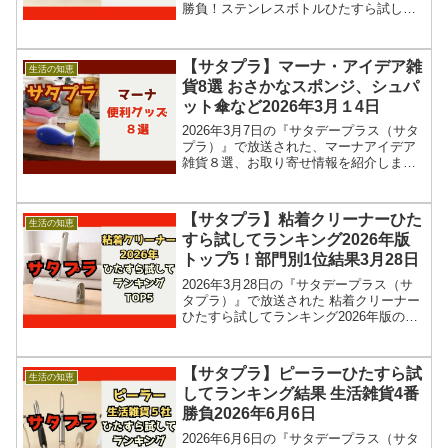
勝負！ステンレスボトルひたすら試して
ランキングの結果を紹介します！この記
事では、番組放送直後に紹介された最新
情報をもとに、人気生活雑貨５社の生活
【サタプラ】マーナ・アイデア雑
生活の知恵
雑貨四番勝負の調...
貨8選 おさかなスポンジ、シュパ
ット傘など2026年3月１4日
2026年3月7日の『サタデープラス（サタ
プラ）』で放送された、マーナアイデア
雑貨８選、お取り寄せ情報を紹介しま
す！今回のサタプラでは、マーナのアイ
デア雑貨の中から、選りすぐりの8つの商
品を発表！マーナは1872年(明治5年)創
【サタプラ】粘着クリーナーひた
生活の知恵
業、機能とデ...
すら試してランキング2026年版
トップ5！部門別1位結果3月28日
2026年3月28日の『サタデープラス（サ
タプラ）』で放送された 粘着クリーナー
ひたすら試してランキング2026年版のト
ップ5＆部門別1位の結果を紹介します！
この記事では、番組放送直後に紹介され
た最新情報をもとに、コンビニ、スーパ
【サタプラ】ピーラーひたすら試
生活の知恵
ーなどで買...
してランキング結果 生活雑貨4番
勝負2026年6月6日
2026年6月6日の『サタデープラス（サタ