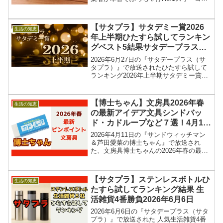
ンズ（3COINS/スリコ）の私だったらコ
レ買うNo.1（ナンバーワン）キッチンア
イテム８選＆アイデアグッズ結果を紹
【サタプラ】サタデミー賞2026
生活の知恵
介...
年上半期ひたすら試してランキン
グベスト5結果サタデープラス
2026年6月27日
2026年6月27日の『サタデープラス（サ
タプラ）』で放送されたひたすら試して
ランキング2026年上半期サタデミー賞
（さたでみーしょう）ベスト5 の結果を
紹介します！今回のサタプラでは、清水
麻椰アナウンサーが2026年上半期に「ひ
【博士ちゃん】文房具2026年春
生活の知恵
たすら試し...
の最新アイデア文具シンドバッ
ド・カドループなど７選！4月11
日
2026年4月11日の『サンドウィッチマン
＆芦田愛菜の博士ちゃん』で放送され
た、文房具博士ちゃんの2026年春の最新
ピンポイント文房具（）商品情報、お取
り寄せ情報を紹介します。今回の博士ち
ゃんは、オリジナル文房具まで開発した
【サタプラ】ステンレスボトルひ
生活の知恵
文房具博士ちゃん...
たすら試してランキング結果 生
活雑貨4番勝負2026年6月6日
2026年6月6日の『サタデープラス（サタ
プラ）』で放送された 人気生活雑貨4番