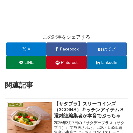
この記事をシェアする
X
Facebook
はてブ
LINE
Pinterest
LinkedIn
関連記事
【サタプラ】スリーコインズ
生活の知恵
（3COINS）キッチンアイテム８
選雑誌編集者が本音でぶっちゃけ
コレ買うNo.12026年4月4日
2026年3月7日の『サタデープラス（サタ
プラ）』で放送された、LDK・ESSE編
集者が本音でぶっちゃけNo.1スリーコイ