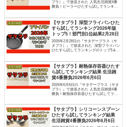
プラ）』で放送された 人気生活雑貨4番
勝負！ピーラーひたすら試してランキン
グの結果を紹介します！この記事では、
番組放送直後に紹介された最新情報をも
とに、人気生活雑貨５社の生活雑貨四番
【サタプラ】深型フライパンひた
生活の知恵
勝負の調査結果を...
すら試してランキング2026年版
トップ5！部門別1位結果2月28日
2026年2月28日の『サタデープラス（サ
タプラ）』で放送された 深型フライパン
ひたすら試してランキングのトップ5＆部
門別1位の結果を紹介します！この記事で
は、番組放送直後に紹介された最新情報
をもとに、量販店、通販などで買える 12
【サタプラ】耐熱保存容器ひたす
生活の知恵
種類の...
ら試してランキング結果 生活雑
貨4番勝負2026年6月6日
2026年6月6日の『サタデープラス（サタ
プラ）』で放送された 人気生活雑貨4番
勝負！耐熱保存容器ひたすら試してラン
キングの結果を紹介します！この記事で
は、番組放送直後に紹介された最新情報
をもとに、人気生活雑貨５社の生活雑貨
【サタプラ】シリコーンスプーン
生活の知恵
四番勝負の調査結...
ひたすら試してランキング結果
生活雑貨4番勝負2026年6月6日