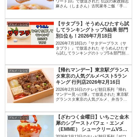
ワード10』で放送された 伝説の家政婦志
麻さん（しまさん）古民家冬ご飯「手羽
元のコンフィ」のレシピを紹介します！
伝説の家政婦志麻さんが購入した古民家
改装ドキュメント続編！新居改装プロジ
【サタプラ】そうめんひたすら試
グルメ・レシピ
ェクトに、今回...
してランキングトップ5結果 部門
別1位も！2026年7月18日
2026年7月18日の『サタデープラス（サ
タプラ）』で放送された そうめんひたす
ら試してランキングのトップ5＆部門別1
位の結果を紹介します！この記事では、
番組放送直後に紹介された最新情報をも
とに、コンビニ、スーパーなどで買える
【帰れマンデー】東京駅グランス
グルメ・レシピ
13種類のそ...
タ東京の人気グルメベスト5ラン
キング 行列店2026年2月16日
2026年2月16日のテレビ朝日系列『帰れ
マンデー見っけ隊』で放送された 東京駅
グランスタ東京の人気グルメ、弁当ラン
キングベスト5、店舗情報を紹介します！
今回の「帰れマンデー見っけ隊‼︎」では、
東京駅グランスタ東京の人気弁当ランキ
【ざわつく金曜日】いちごと金木
グルメ・レシピ
ングが特集...
犀のシブーストパフェ・エンメ
（EMME） シュークリームVSい
ちごパフェ究極の2択結果2026年
2026年3月13日のテレビ朝日系列『ザワ