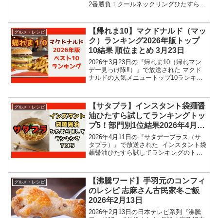
2番勝負！クールネックリングひたすら試
してランキングの結果を紹介します！こ
の記事では、番組放送直後に紹介された
最新情報をもとに、人気生活雑貨のひん
【帰れま10】マクドナルド（マッ
グルメ・レシピ
やりグッズ２番...
ク）ランキング2026年版トップ
10結果 順位まとめ 3月23日
2026年3月23日の『帰れま10（帰れマン
デー見っけ隊‼︎）』で放送された マクド
ナルドの人気メニュートップ10ランキン
グ結果を紹介します！タカアンドトシに
加え、も参戦して、マックの2026年版最
新トップ10ランキングを当てます。5年前
【サタプラ】インスタント袋麺醤
グルメ・レシピ
の...
油ひたすら試してランキングトッ
プ5！部門別1位結果2026年4月11
日
2026年4月11日の『サタデープラス（サ
タプラ）』で放送された インスタント袋
麺醤油ひたすら試してランキングのトッ
プ5＆部門別1位の結果を紹介します！こ
の記事では、番組放送直後に紹介された
最新情報をもとに、コンビニ、スーパー
【沸騰ワード】手羽元のコンフィ
グルメ・レシピ
などで買える...
のレシピ 志麻さん古民家冬ご飯
2026年2月13日
2026年2月13日の日本テレビ系列『沸騰