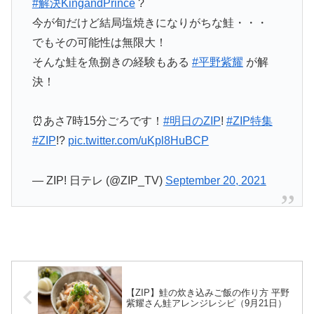
#解決KingandPrince
?
今が旬だけど結局塩焼きになりがちな鮭・・・
でもその可能性は無限大！
そんな鮭を魚捌きの経験もある
#平野紫耀
が解
決！
⏰あさ7時15分ごろです！
#明日のZIP
!
#ZIP特集
#ZIP
!?
pic.twitter.com/uKpl8HuBCP
— ZIP! 日テレ (@ZIP_TV)
September 20, 2021
【ZIP】鮭の炊き込みご飯の作り方 平野
紫耀さん鮭アレンジレシピ（9月21日）