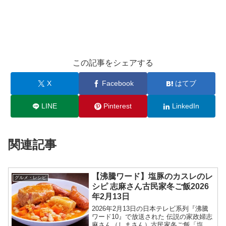
この記事をシェアする
X
Facebook
はてブ
LINE
Pinterest
LinkedIn
関連記事
【沸騰ワード】塩豚のカスレのレ
グルメ・レシピ
シピ 志麻さん古民家冬ご飯2026
年2月13日
2026年2月13日の日本テレビ系列『沸騰
ワード10』で放送された 伝説の家政婦志
麻さん（しまさん）古民家冬ご飯「塩豚