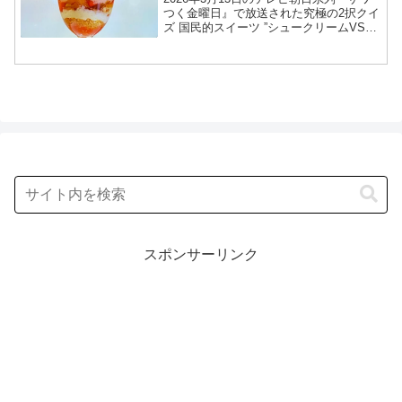
3月13日
つく金曜日』で放送された究極の2択クイ
ズ 国民的スイーツ ”シュークリームVSい
ちごパフェ（苺パフェ）”の、いちごと金
木犀のシブーストパフェ・エンメ
（EMME）情報を紹介します！今回のざ
わつく金曜日...
スポンサーリンク