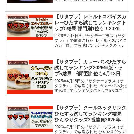
のカスレ」のレシピを紹介します！伝説
の家政婦志麻さんが購入した古民家改装
ドキュメント続編！新居改装プロジェク
【サタプラ】レトルトスパイスカ
グルメ・レシピ
トに、今回はト...
レーひたすら試してランキングト
ップ5結果 部門別1位も！2026年
7月4日
2026年7月4日の『サタデープラス（サタ
プラ）』で放送された レトルトスパイス
カレーひたすら試してランキングのトッ
プ5＆部門別1位の結果を紹介します！こ
の記事では、番組放送直後に紹介された
最新情報をもとに、コンビニ、スーパー
【サタプラ】カレーパンひたすら
グルメ・レシピ
などで買える...
試してランキング2026年版トッ
プ5結果！部門別1位も4月18日
2025年4月18日の『サタデープラス（サ
タプラ）』で放送された カレーパンひた
すら試してランキングのトップ5＆部門別
1位の結果を紹介します！この記事では、
番組放送直後に紹介された最新情報をも
とに、コンビニ、スーパーなどで買える
【サタプラ】クールネックリング
グルメ・レシピ
11種類...
ひたすら試してランキング結果
ひんやりグッズ2番勝負2026年7
月11日
2026年7月11日の『サタデープラス（サ
タプラ）』で放送された ひんやりグッズ