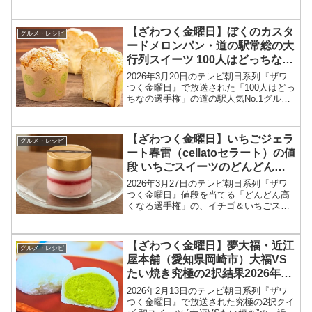
道の駅そらっと牧之原 さとりベーカリー
お濃茶クリーム生ドーナツお店、メニュ
ー情報、結果を紹介します！今回のざわ
【ざわつく金曜日】ぼくのカスタ
グルメ・レシピ
つく...
ードメロンパン・道の駅常総の大
行列スイーツ 100人はどっちなの
2026年3月20日
2026年3月20日のテレビ朝日系列『ザワ
つく金曜日』で放送された「100人はどっ
ちなの選手権」の道の駅人気No.1グルメ
メロンパンのお店、ぼくとメロンとベー
カリー・ぼくのカスタードメロンパンメ
ニュー情報、結果を紹介します！今回の
【ざわつく金曜日】いちごジェラ
グルメ・レシピ
ざわつく...
ート春雷（cellatoセラート）の値
段 いちごスイーツのどんどん高
くなる選手権2026年3月27日
2026年3月27日のテレビ朝日系列『ザワ
つく金曜日』値段を当てる「どんどん高
くなる選手権」の、イチゴ＆いちごスイ
ーツ セラートが作る、いちごジェラート
春雷の値段、お取り寄せ情報をまとめま
す！ざわつく金曜日では「どんどん高く
【ざわつく金曜日】夢大福・近江
グルメ・レシピ
なる選手権」と題...
屋本舗（愛知県岡崎市）大福VS
たい焼き究極の2択結果2026年2
月13日
2026年2月13日のテレビ朝日系列『ザワ
つく金曜日』で放送された究極の2択クイ