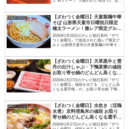
ズ 和スイーツ ”大福VSたい焼き”の、近江
屋本舗（愛知県岡崎市）夢大福のお取り
寄せ情報を紹介します！今回のざわつく
金曜日では、和スイーツの定番、大福と
【ざわつく金曜日】天童製麺中華
グルメ・レシピ
たい焼き...
そば 山形県天童市日曜祝日限定
極太ラーメン！激レア限定グルメ
お店情報2026年2月20日
2026年2月20日のテレビ朝日系列『ザワ
つく金曜日』で放送された激レア限定グ
ルメ 山形県天童市の天童製麺の中華そば
お店情報を紹介します！今回のざわつく
金曜日では、全国の激レア限定グル獲得
を目指して、高嶋ちさ子さん、長嶋一茂
【ざわつく金曜日】天草黒牛と雲
グルメ・レシピ
さん、石原良純...
丹の出汁しゃぶ・下鴨茶寮の値段
お取り寄せ鍋のどんどん高くなる
選手権2026年2月27日
2026年2月27日のテレビ朝日系列『ザワ
つく金曜日』値段を当てる「どんどん高
くなる選手権」の、お取り寄せ鍋 下鴨茶
寮の天草黒牛と雲丹の出汁しゃぶの値
段、お取り寄せ情報をまとめます！ざわ
つく金曜日では「どんどん高くなる選手
【ざわつく金曜日】水炊き（活鶏
グルメ・レシピ
権」と題して、冬に...
水煮）京料理鳥米の値段 お取り
寄せ鍋のどんどん高くなる選手権
2026年2月27日
2026年2月27日のテレビ朝日系列『ザワ
つく金曜日』値段を当てる「どんどん高