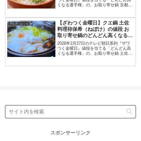
くなる選手権」の、お取り寄せ鍋 京都の
京料理鳥米 水炊き（活鶏水煮いけどりみ
ずたき）の値段、お取り寄せ情報をまと
めます！ざわつく金曜日では「どんどん
【ざわつく金曜日】クエ鍋 土佐
グルメ・レシピ
高くなる選手権...
料理祢保希（ねぼけ）の値段 お
取り寄せ鍋のどんどん高くなる選
手権2026年2月27日
2026年2月27日のテレビ朝日系列『ザワ
つく金曜日』値段を当てる「どんどん高
くなる選手権」の、お取り寄せ鍋 土佐料
理祢保希（ねぼけ）の天然クエ鍋の値
段、お取り寄せ情報をまとめます！ざわ
つく金曜日では「どんどん高くなる選手
権」と題して、冬に...
スポンサーリンク