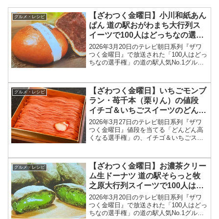
【ざわつく金曜日】小川和紙あん
グルメ・レシピ
ぱん 道の駅おがわまち大行列ス
イーツで100人はどっちなの選手
権2026年3月20日
2026年3月20日のテレビ朝日系列『ザワ
つく金曜日』で放送された「100人はどっ
ちなの選手権」の道の駅人気No.1グルメ
道の駅おがわまちの 小川和紙あんぱんお
店、メニュー情報、結果を紹介します！
今回のざわつく金曜日では、道の駅人気
【ざわつく金曜日】いちごモンブ
グルメ・レシピ
No....
ラン・苺千本（栗りん）の値段
イチゴ＆いちごスイーツのどんど
ん高くなる選手権2026年3月27日
2026年3月27日のテレビ朝日系列『ザワ
つく金曜日』値段を当てる「どんどん高
くなる選手権」の、イチゴ＆いちごスイ
ーツ いちごモンブラン（栗りん）の値
段、お取り寄せ情報をまとめます！ざわ
つく金曜日では「どんどん高くなる選手
【ざわつく金曜日】お濃茶クリー
グルメ・レシピ
権」と題して、イチ...
ム生ドーナツ 道の駅そらっと牧
之原大行列スイーツで100人はど
っちなの選手権2026年3月20日
2026年3月20日のテレビ朝日系列『ザワ
つく金曜日』で放送された「100人はどっ
ちなの選手権」の道の駅人気No.1グルメ