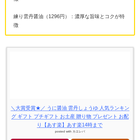
練り雲丹醤油（1296円）：濃厚な旨味とコクが特
徴
＼大賞受賞★／ うに醤油 雲丹しょうゆ 人気ランキン
グ ギフト プチギフト お土産 贈り物 プレゼント お配
り【あす楽】あす楽14時まで
posted with
カエレバ