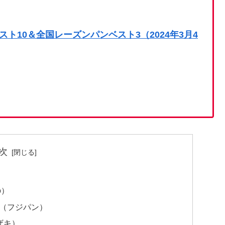
ト10＆全国レーズンパンベスト3（2024年3月4
次
o）
ル（フジパン）
ザキ）