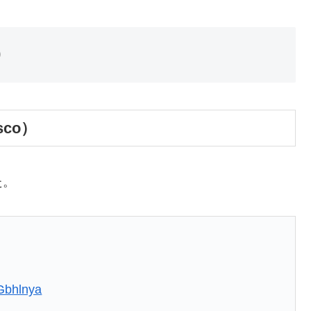
0
co）
た。
KGbhlnya