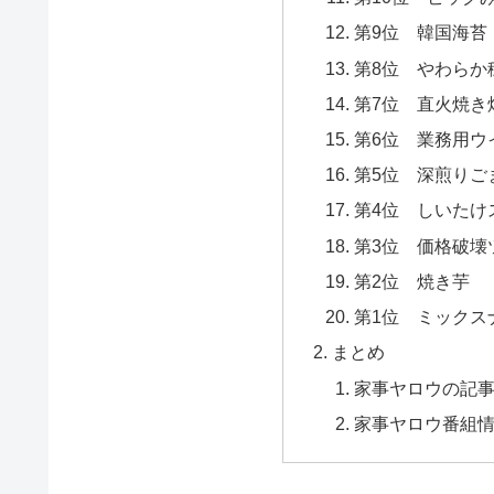
第9位 韓国海苔
第8位 やわらか
第7位 直火焼き
第6位 業務用ウ
第5位 深煎りご
第4位 しいたけ
第3位 価格破壊
第2位 焼き芋
第1位 ミックス
まとめ
家事ヤロウの記
家事ヤロウ番組