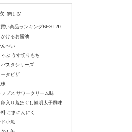
次
買い商品ランキングBEST20
にかけるお醤油
せんべい
しゃぶ うす切りもち
りパスタシリーズ
リータピザ
三昧
チップス サワークリーム味
も卵入り荒ほぐし鮭明太子風味
味料 ごまにんにく
ンド小魚
みかん缶