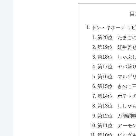
目
ドン・キホーテ リピ
第20位 たまご
第19位 紅生姜
第18位 しゃぶ
第17位 ヤバ盛
第16位 マルゲ
第15位 きのこ
第14位 ポテト
第13位 ししゃ
第12位 万能調
第11位 アーモ
第10位 ビッグ