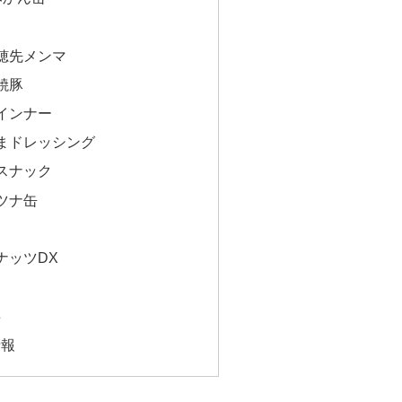
穂先メンマ
焼豚
インナー
まドレッシング
スナック
ツナ缶
ナッツDX
事
情報