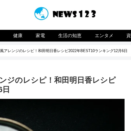
容
健康
家電
生活の知恵
エンタメ
アレンジのレシピ！和田明日香レシピ2022年BEST10ランキング12月6日
ンジのレシピ！和田明日香レシピ
6日