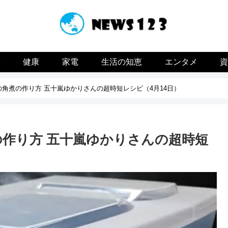
容
健康
家電
生活の知恵
エンタメ
の角煮の作り方 五十嵐ゆかりさんの超時短レシピ（4月14日）
の作り方 五十嵐ゆかりさんの超時短