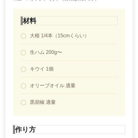
材料
大根 1/4本（15cmくらい）
生ハム 200g〜
キウイ 1個
オリーブオイル 適量
黒胡椒 適量
作り方