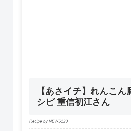
【あさイチ】れんこん
シピ 重信初江さん
Recipe by NEWS123