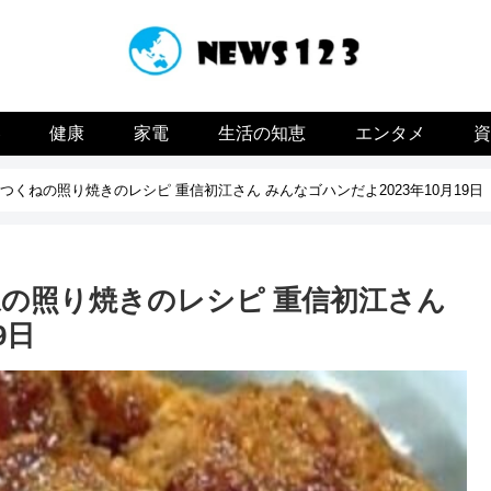
容
健康
家電
生活の知恵
エンタメ
くねの照り焼きのレシピ 重信初江さん みんなゴハンだよ2023年10月19日
の照り焼きのレシピ 重信初江さん
9日