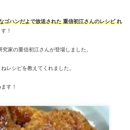
。
なゴハンだよで放送された 重信初江さんのレシピ れ
ます！
研究家の重信初江さんが登場しました。
くねレシピを教えてくれました。
めます！