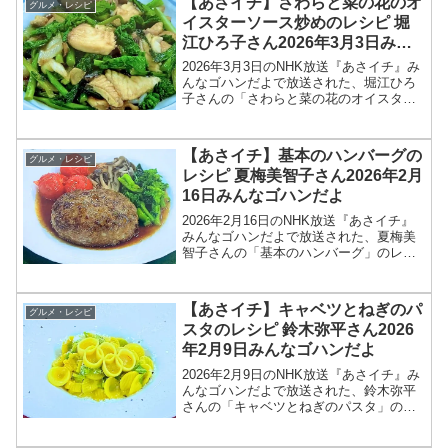
【あさイチ】さわらと菜の花のオ
グルメ・レシピ
イスターソース炒めのレシピ 堀
江ひろ子さん2026年3月3日みん
なゴハンだよ
2026年3月3日のNHK放送『あさイチ』み
んなゴハンだよで放送された、堀江ひろ
子さんの「さわらと菜の花のオイスター
ソース炒め」のレシピを紹介します！今
回のあさイチ みんなゴハンだよは、料理
研究家の堀江ひろ子さんが登場！さわら
【あさイチ】基本のハンバーグの
グルメ・レシピ
はふっくら、菜...
レシピ 夏梅美智子さん2026年2月
16日みんなゴハンだよ
2026年2月16日のNHK放送『あさイチ』
みんなゴハンだよで放送された、夏梅美
智子さんの「基本のハンバーグ」のレシ
ピを紹介します！今回のあさイチ みんな
ゴハンだよは、料理研究家の夏梅美智子
さんが登場！菜の花や、ミニトマトなど
【あさイチ】キャベツとねぎのパ
グルメ・レシピ
春の野菜ととも...
スタのレシピ 鈴木弥平さん2026
年2月9日みんなゴハンだよ
2026年2月9日のNHK放送『あさイチ』み
んなゴハンだよで放送された、鈴木弥平
さんの「キャベツとねぎのパスタ」のレ
シピを紹介します！今回のあさイチ みん
なゴハンだよは、「ピアットスズキ」オ