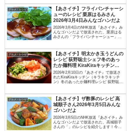
シピを紹介します！今回のあさイチ みん
なゴハンだよは、料理研究家の菊池晋作
【あさイチ】フライパンチャーシ
グルメ・レシピ
さんが登場！豆...
ューのレシピ 栗原はるみさん
2026年3月4日みんなゴハンだよ
2026年3月4日のNHK放送『あさイチ』み
んなゴハンだよで放送された、栗原はる
みさんの「フライパンチャーシュー」の
レシピを紹介します！今回のあさイチ み
んなゴハンだよは、料理研究家の栗原は
るみさんが登場！栗原さんが東日本大震
【あさイチ】明太かき玉うどんの
グルメ・レシピ
災の際、被災地...
レシピ 荻野聡士シェフ冬のあっ
たか麺料理 KiraKiraキッチン
2026年2月10日
2026年2月10日の『あさイチ』で放送さ
れたKiraKiraキッチン（キラキラキッチ
ン）冬のあったか麺料理レシピ 荻野聡士
シェフの和食 「明太かきたまうどん」の
作り方を紹介します！今回の「あさイ
チ」では、KiraKiraキッチンで、冬のあ...
【あさイチ】ザ酢豚のレシピ 高
グルメ・レシピ
城順子さん2026年3月5日みんな
ゴハンだよ
2026年3月5日のNHK放送『あさイチ』み
んなゴハンだよで放送された、高城順子
さんの「」のレシピを紹介します！今回