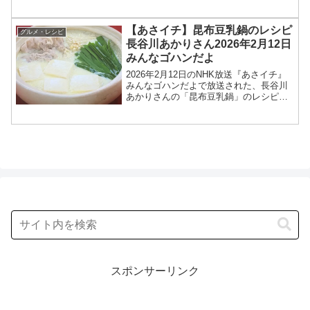
のあさイチ みんなゴハンだよは、料理研
究家の高城順子さんが登場！甘酢にトマ
トケチャップを加えた、ほのかな甘みと
【あさイチ】昆布豆乳鍋のレシピ
グルメ・レシピ
酸味で、どこか...
長谷川あかりさん2026年2月12日
みんなゴハンだよ
2026年2月12日のNHK放送『あさイチ』
みんなゴハンだよで放送された、長谷川
あかりさんの「昆布豆乳鍋」のレシピを
紹介します！今回のあさイチ みんなゴハ
ンだよは、料理研究家の長谷川あかりさ
んが登場！具材を入れて煮るだけのノン
オイル鍋のレシ...
スポンサーリンク