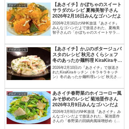
ーナーシェフの鈴木弥平さんが登場！ミ
【あさイチ】かぼちゃのスイート
グルメ・レシピ
ラノ・コルティ...
サラダのレシピ 夏梅美智子さん
2026年2月16日みんなゴハンだよ
2026年2月16日のNHK放送『あさイチ』
みんなゴハンだよで放送された、夏梅美
智子さんの「かぼちゃのスイートサラ
ダ」のレシピを紹介します！今回のあさ
イチ みんなゴハンだよは、料理研究家の
夏梅美智子さんが登場！レンチンしたカ
【あさイチ】かぶのポタージュパ
グルメ・レシピ
ボチャに、塩・く...
スタのレシピ 秋元さくらシェフ
冬のあったか麺料理 KiraKiraキッ
チン2026年2月10日
2026年2月10日の『あさイチ』で放送さ
れたKiraKiraキッチン（キラキラキッチ
ン）冬のあったか麺料理レシピ 秋元さく
らシェフの洋食 「かぶのポタージュパス
タ」の作り方を紹介します！今回の「あ
さイチ」では、KiraKiraキッチンで、...
あさイチ春野菜のホイコーロー風
グルメ・レシピ
みそ炒めのレシピ 菊池晋作さん
2026年3月9日みんなゴハンだよ
2026年3月9日のNHK放送『あさイチ』み
んなゴハンだよで放送された、菊池晋作
さんの「春野菜の回鍋肉風味噌炒め（春
野菜のホイコーロー風みそ炒め）」のレ